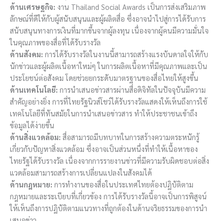
ด้านเศรษฐกิจ:
งาน Thailand Social Awards เป็นการส่งเสริมภาพ
ลักษณ์ที่ดีให้กับผู้สนับสนุนและผู้ผลิตสื่อ ซึ่งอาจนำไปสู่การได้รับการ
สนับสนุนทางการเงินที่มากขึ้นจากผู้ลงทุน เนื่องจากผู้คนมีความมั่นใจ
ในคุณภาพของสื่อที่ได้รับรางวัล
ด้านสังคม:
การได้รับรางวัลในงานนี้สามารถสร้างแรงบันดาลใจให้กับ
นักข่าวและผู้ผลิตเนื้อหาใหม่ๆ ในการผลิตเนื้อหาที่มีคุณภาพและเป็น
ประโยชน์ต่อสังคม โดยช่วยยกระดับมาตรฐานของสื่อไทยให้สูงขึ้น
ด้านเทคโนโลยี:
การนำเสนอข่าวสารผ่านสื่อดิจิทัลในปัจจุบันมีความ
สำคัญอย่างยิ่ง การที่ไทยรัฐนิวส์โชว์ได้รับรางวัลแสดงให้เห็นถึงการใช้
เทคโนโลยีที่ทันสมัยในการนำเสนอข่าวสาร ทำให้ประชาชนเข้าถึง
ข้อมูลได้ง่ายขึ้น
ด้านสิ่งแวดล้อม:
สื่อสามารถมีบทบาทในการสร้างความตระหนักรู้
เกี่ยวกับปัญหาสิ่งแวดล้อม ซึ่งอาจเป็นส่วนหนึ่งที่ทำให้เนื้อหาของ
ไทยรัฐได้รับรางวัล เนื่องจากการรายงานข่าวที่มีความรับผิดชอบต่อสิ่ง
แวดล้อมสามารถสร้างการเปลี่ยนแปลงในสังคมได้
ด้านกฎหมาย:
การทำงานของสื่อในประเทศไทยต้องปฏิบัติตาม
กฎหมายและระเบียบที่เกี่ยวข้อง การได้รับรางวัลนี้อาจเป็นการพิสูจน์
ให้เห็นถึงการปฏิบัติตามแนวทางที่ถูกต้องในด้านจริยธรรมของการนำ
เสนอข่าว