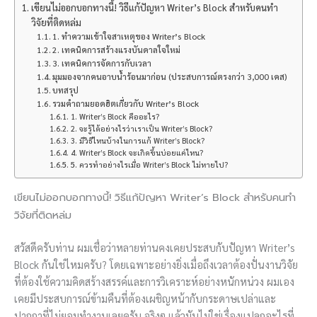
เขียนไม่ออกบอกทางนี้! วิธีแก้ปัญหา Writer’s Block สำหรับคนทำ
วิจัยที่ติดหล่ม
1. ทำความเข้าใจสาเหตุของ Writer’s Block
2. เทคนิคการสร้างแรงบันดาลใจใหม่
3. เทคนิคการจัดการกับเวลา
มุมมองจากคนอาบน้ำร้อนมาก่อน (ประสบการณ์ตรงกว่า 3,000 เคส)
บทสรุป
รวมคำถามยอดฮิตเกี่ยวกับ Writer’s Block
1. Writer’s Block คืออะไร?
2. จะรู้ได้อย่างไรว่าเราเป็น Writer’s Block?
3. มีวิธีไหนบ้างในการแก้ Writer’s Block?
4. Writer’s Block จะเกิดขึ้นบ่อยแค่ไหน?
5. ควรทำอย่างไรเมื่อ Writer’s Block ไม่หายไป?
เขียนไม่ออกบอกทางนี้! วิธีแก้ปัญหา Writer’s Block สำหรับคนทำ
วิจัยที่ติดหล่ม
สวัสดีครับท่าน ผมเชื่อว่าหลายท่านคงเคยประสบกับปัญหา Writer’s
Block กันใช่ไหมครับ? โดยเฉพาะอย่างยิ่งเมื่อถึงเวลาต้องปั่นงานวิจัย
ที่ต้องใช้ความคิดสร้างสรรค์และการวิเคราะห์อย่างหนักหน่วง ผมเอง
เคยมีประสบการณ์ข้ามคืนที่ต้องเผชิญหน้ากับกระดาษเปล่าและ
ปากกาที่ไม่ยอมทำงานเลยครับ จริงๆ แล้วมันไม่ใช่เรื่องแปลกอะไรที่