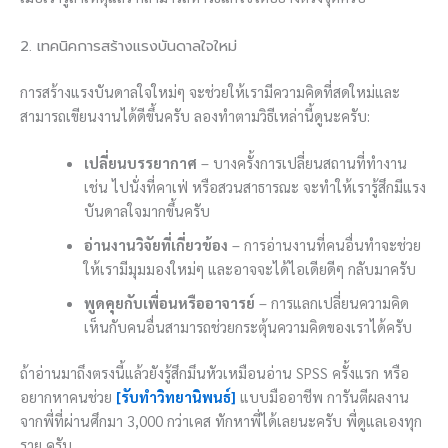
2. เทคนิคการสร้างแรงบันดาลใจใหม่
การสร้างแรงบันดาลใจใหม่ๆ จะช่วยให้เรามีความคิดที่สดใหม่และ
สามารถเขียนงานได้ดีขึ้นครับ ลองทำตามวิธีเหล่านี้ดูนะครับ:
เปลี่ยนบรรยากาศ
– บางครั้งการเปลี่ยนสถานที่ทำงาน
เช่น ไปนั่งที่คาเฟ่ หรือสวนสาธารณะ จะทำให้เรารู้สึกมีแรง
บันดาลใจมากขึ้นครับ
อ่านงานวิจัยที่เกี่ยวข้อง
– การอ่านงานที่คนอื่นทำจะช่วย
ให้เรามีมุมมองใหม่ๆ และอาจจะได้ไอเดียดีๆ กลับมาครับ
พูดคุยกับเพื่อนหรืออาจารย์
– การแลกเปลี่ยนความคิด
เห็นกับคนอื่นสามารถช่วยกระตุ้นความคิดของเราได้ครับ
ถ้าอ่านมาถึงตรงนี้แล้วยังรู้สึกมึนหัวเหมือนอ่าน SPSS ครั้งแรก หรือ
อยากหาคนช่วย
[รับทำวิทยานิพนธ์]
แบบมืออาชีพ การันตีผลงาน
จากพี่ที่ผ่านศึกมา 3,000 กว่าเคส ทักหาพี่ได้เลยนะครับ พี่ดูแลเองทุก
ราย ครับ