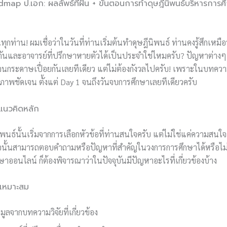
map ป.เอก: ผลลัพธ์ที่ฝัน + ขั้นตอนการทำดุษฎีนิพนธ์บริหารการ
านทุกท่าน! ผมเชื่อว่าในวันที่ท่านเริ่มต้นทำดุษฎีนิพนธ์ ท่านคงรู้สึกเห
ตันและอาจารย์ที่ปรึกษาหายตัวได้เป็นประจำใช่ไหมครับ? ปัญหาต่างๆ 
จนกระดาษเปื่อยกันเลยทีเดียว แต่ไม่ต้องกังวลไปครับ! เพราะในบทคว
นภาพชัดเจน ตั้งแต่ Day 1 จนถึงวันจบการศึกษาเลยทีเดียวครับ
แนวคิดหลัก
ิพนธ์นั้นเริ่มจากการเลือกหัวข้อที่ท่านสนใจครับ แต่ไม่ใช่แค่ความสนใจ
้อนั้นสามารถตอบคำถามหรือปัญหาที่สำคัญในวงการการศึกษาได้หรือไม่ 
ึกษาออนไลน์ ก็ต้องพิจารณาว่าในปัจจุบันมีปัญหาอะไรที่เกี่ยวข้องบ้าง
ี่เหมาะสม
อมูลจากบทความวิจัยที่เกี่ยวข้อง