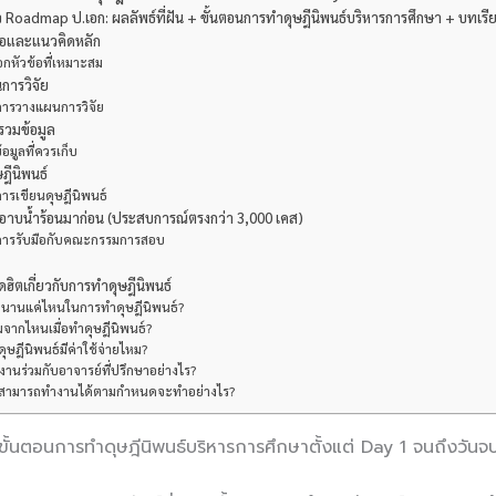
 Roadmap ป.เอก: ผลลัพธ์ที่ฝัน + ขั้นตอนการทำดุษฎีนิพนธ์บริหารการศึกษา + บทเร
้อและแนวคิดหลัก
ือกหัวข้อที่เหมาะสม
การวิจัย
การวางแผนการวิจัย
รวมข้อมูล
อมูลที่ควรเก็บ
ษฎีนิพนธ์
การเขียนดุษฎีนิพนธ์
าบน้ำร้อนมาก่อน (ประสบการณ์ตรงกว่า 3,000 เคส)
บการรับมือกับคณะกรรมการสอบ
ิตเกี่ยวกับการทำดุษฎีนิพนธ์
ลานานแค่ไหนในการทำดุษฎีนิพนธ์?
ิ่มจากไหนเมื่อทำดุษฎีนิพนธ์?
ุษฎีนิพนธ์มีค่าใช้จ่ายไหม?
งานร่วมกับอาจารย์ที่ปรึกษาอย่างไร?
ม่สามารถทำงานได้ตามกำหนดจะทำอย่างไร?
้นตอนการทำดุษฎีนิพนธ์บริหารการศึกษาตั้งแต่ Day 1 จนถึงวันจ