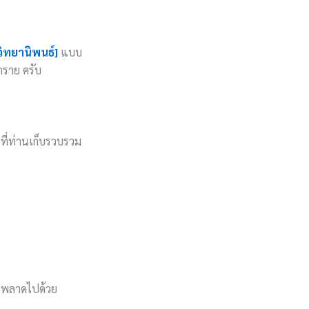
วิทยานิพนธ์]
แบบ
ุกราย ครับ
ลที่ท่านเก็บรวบรวม
ิดพลาดไปด้วย