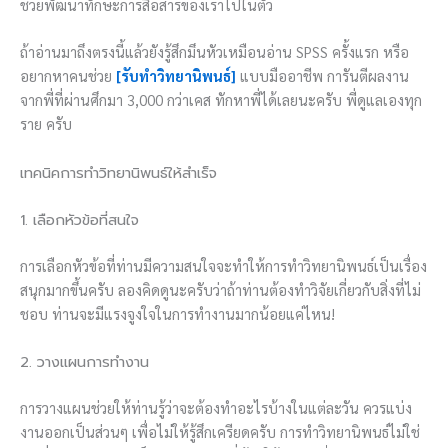
ช่วยพัฒนาทักษะการสื่อสารของเราไปในตัว
ถ้าอ่านมาถึงตรงนี้แล้วยังรู้สึกมึนหัวเหมือนอ่าน SPSS ครั้งแรก หรือ
อยากหาคนช่วย
[รับทำวิทยานิพนธ์]
แบบมืออาชีพ การันตีผลงาน
จากพี่ที่ผ่านศึกมา 3,000 กว่าเคส ทักหาพี่ได้เลยนะครับ พี่ดูแลเองทุก
ราย ครับ
เทคนิคการทำวิทยานิพนธ์ให้สำเร็จ
1. เลือกหัวข้อที่สนใจ
การเลือกหัวข้อที่ท่านมีความสนใจจะทำให้การทำวิทยานิพนธ์เป็นเรื่อง
สนุกมากขึ้นครับ ลองคิดดูนะครับว่าถ้าท่านต้องทำวิจัยเกี่ยวกับสิ่งที่ไม่
ชอบ ท่านจะมีแรงจูงใจในการทำงานมากน้อยแค่ไหน!
2. วางแผนการทำงาน
การวางแผนช่วยให้ท่านรู้ว่าจะต้องทำอะไรบ้างในแต่ละวัน ควรแบ่ง
งานออกเป็นส่วนๆ เพื่อไม่ให้รู้สึกเครียดครับ การทำวิทยานิพนธ์ไม่ใช่