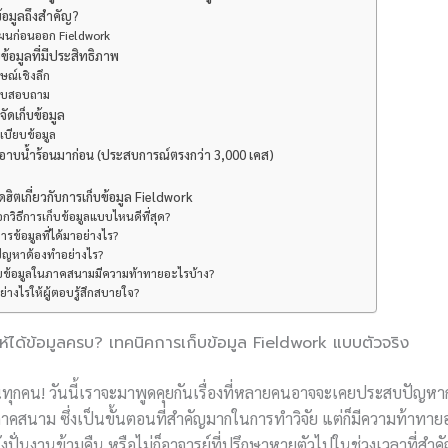
้อมูลถึงสำคัญ?
ผนก่อนออก Fieldwork
ข้อมูลที่มีประสิทธิภาพ
ษณ์เชิงลึก
บบสอบถาม
ัดเก็บข้อมูล
เบียบข้อมูล
าบน้ำร้อนมาก่อน (ประสบการณ์ตรงกว่า 3,000 เคส)
ิตเกี่ยวกับการเก็บข้อมูล Fieldwork
อกวิธีการเก็บข้อมูลแบบไหนดีที่สุด?
ารข้อมูลที่ได้มาอย่างไร?
ดปัญหาต้องทำอย่างไร?
็บข้อมูลในภาคสนามมีความท้าทายอะไรบ้าง?
่างไรให้ผู้ตอบรู้สึกสบายใจ?
้ได้ข้อมูลครบ? เทคนิคการเก็บข้อมูล Fieldwork แบบตัวจริง
่านทุกคน! วันนี้เราจะมาพูดคุยกันเรื่องที่หลายคนอาจจะเคยประสบปัญหาก
าคสนาม ซึ่งเป็นขั้นตอนที่สำคัญมากในการทำวิจัย แต่ก็มีความท้าทายอย
งปั่นงานข้ามคืน หรือไม่ก็อาจารย์ที่ปรึกษาหายตัวไปในช่วงเวลาที่สำคัญที