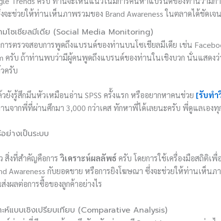
gle Trends ครับ ท่านจะเห็นแนวโน้มการค้นหาแบรนด์ของท่านว่ามีก
ซึ่งจะช่วยให้ท่านเห็นภาพรวมของ Brand Awareness ในตลาดได้ชัดเจน
มโซเชียลมีเดีย (Social Media Monitoring)
ือการตรวจสอบการพูดถึงแบรนด์ของท่านบนโซเชียลมีเดีย เช่น Faceboo
 ครับ ถ้าท่านพบว่ามีผู้คนพูดถึงแบรนด์ของท่านในเชิงบวก นั่นแสดงว่า
้วครับ
ล้วยังรู้สึกมึนหัวเหมือนอ่าน SPSS ครั้งแรก หรืออยากหาคนช่วย
[รับทำ
านจากพี่ที่ผ่านศึกมา 3,000 กว่าเคส ทักหาพี่ได้เลยนะครับ พี่ดูแลเองท
์อย่างเป็นระบบ
ว สิ่งที่สำคัญคือการ
วิเคราะห์ผลลัพธ์
ครับ โดยการใช้เครื่องมือสถิติเพื
and Awareness กับยอดขาย หรือการยิงโฆษณา ซึ่งจะช่วยให้ท่านเห็นภ
่งผลต่อการซื้อของลูกค้าอย่างไร
าะห์แบบเชิงเปรียบเทียบ (Comparative Analysis)