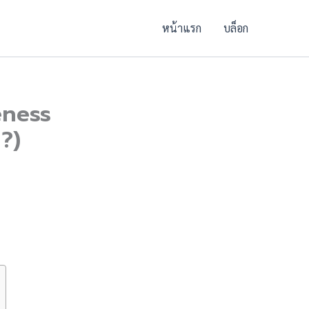
หน้าแรก
บล็อก
eness
?)