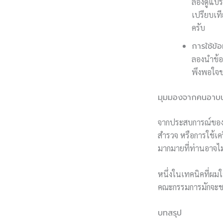
ลองดูแบรน
เปรียบเท
ครับ
การใช้ข้
ลองนำข้อม
พึงพอใจขอ
มุมมองจากคนอาบน้
จากประสบการณ์ของผม
สำรวจ หรือการใช้เครื
มากมายที่ท่านอาจไม
หนึ่งในเทคนิคที่ผม
คณะกรรมการมักจะชอ
บทสรุป