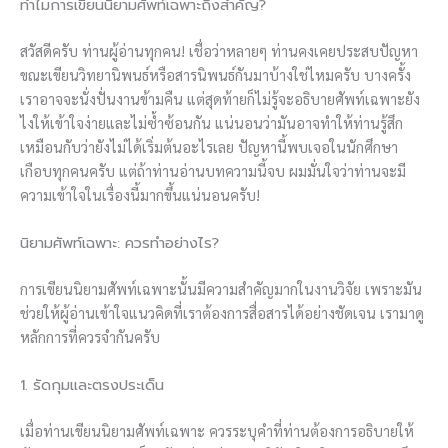
ทำไมการเขียนนิยามศัพท์เฉพาะถึงสำคัญ?
สวัสดีครับ ท่านผู้อ่านทุกคน! เชื่อว่าหลายๆ ท่านคงเคยประสบปัญหา
ขณะเขียนวิทยานิพนธ์หรือสารนิพนธ์กันมาบ้างใช่ไหมครับ บางครั้ง
เราอาจจะนั่งปั่นงานข้ามคืน แต่สุดท้ายก็ไม่รู้จะอธิบายศัพท์เฉพาะยัง
ไงให้เข้าใจง่ายและไม่ซ้ำซ้อนกัน แน่นอนว่ามันอาจทำให้ท่านรู้สึก
เหมือนกับว่ายังไม่ได้เริ่มต้นอะไรเลย ปัญหานี้พบเจอในนักศึกษา
เกือบทุกคนครับ แต่ถ้าท่านอ่านบทความนี้จบ ผมมั่นใจว่าท่านจะมี
ความเข้าใจในเรื่องนี้มากขึ้นแน่นอนครับ!
นิยามศัพท์เฉพาะ: ควรทำอย่างไร?
การเขียนนิยามศัพท์เฉพาะนั้นมีความสำคัญมากในงานวิจัย เพราะมัน
ช่วยให้ผู้อ่านเข้าใจแนวคิดที่เราต้องการสื่อสารได้อย่างชัดเจน เรามาดู
หลักการที่ควรจำกันครับ
1. รัดกุมและตรงประเด็น
เมื่อท่านเขียนนิยามศัพท์เฉพาะ ควรระบุคำที่ท่านต้องการอธิบายให้