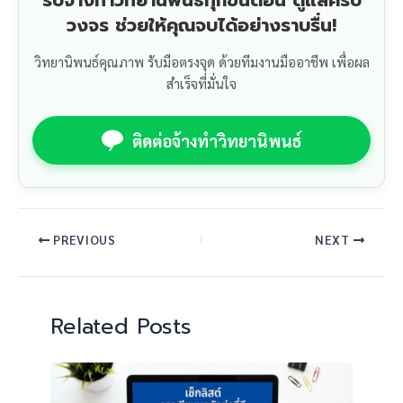
รับจ้างทำวิทยานิพนธ์ทุกขั้นตอน ดูแลครบ
วงจร ช่วยให้คุณจบได้อย่างราบรื่น!
วิทยานิพนธ์คุณภาพ รับมือตรงจุด ด้วยทีมงานมืออาชีพ เพื่อผล
สำเร็จที่มั่นใจ
ติดต่อจ้างทำวิทยานิพนธ์
PREVIOUS
NEXT
Related Posts