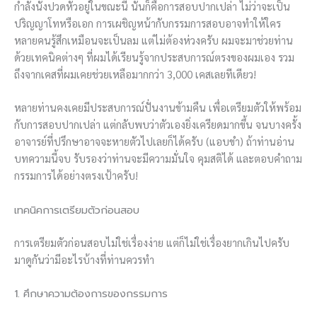
กำลังนั่งปวดหัวอยู่ในขณะนี้ นั่นก็คือการสอบปากเปล่า ไม่ว่าจะเป็น
ปริญญาโทหรือเอก การเผชิญหน้ากับกรรมการสอบอาจทำให้ใคร
หลายคนรู้สึกเหมือนจะเป็นลม แต่ไม่ต้องห่วงครับ ผมจะมาช่วยท่าน
ด้วยเทคนิคต่างๆ ที่ผมได้เรียนรู้จากประสบการณ์ตรงของผมเอง รวม
ถึงจากเคสที่ผมเคยช่วยเหลือมากกว่า 3,000 เคสเลยทีเดียว!
หลายท่านคงเคยมีประสบการณ์ปั่นงานข้ามคืน เพื่อเตรียมตัวให้พร้อม
กับการสอบปากเปล่า แต่กลับพบว่าตัวเองยิ่งเครียดมากขึ้น จนบางครั้ง
อาจารย์ที่ปรึกษาอาจจะหายตัวไปเลยก็ได้ครับ (แอบขำ) ถ้าท่านอ่าน
บทความนี้จบ รับรองว่าท่านจะมีความมั่นใจ คุมสติได้ และตอบคำถาม
กรรมการได้อย่างตรงเป้าครับ!
เทคนิคการเตรียมตัวก่อนสอบ
การเตรียมตัวก่อนสอบไม่ใช่เรื่องง่าย แต่ก็ไม่ใช่เรื่องยากเกินไปครับ
มาดูกันว่ามีอะไรบ้างที่ท่านควรทำ
1. ศึกษาความต้องการของกรรมการ