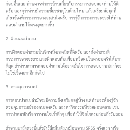
ก่อนอื่นเลย ท่านควรทำการบ้านเกี่ยวกับกรรมการสอบของท่านให้ดี
ครับ ลองดูว่าท่านมีความเชี่ยวชาญในด้านไหน แล้วเตรียมข้อมูลที่
เกี่ยวข้องที่กรรมการอาจจะสนใจครับ การรู้จักกรรมการจะช่วยให้ท่าน
ตอบคำถามได้ตรงจุดมากขึ้น
2. ฝึกตอบคำถาม
การฝึกตอบคำถามเป็นอีกหนึ่งเทคนิคที่ดีครับ ลองตั้งคำถามที่
กรรมการอาจจะถามและฝึกตอบกับเพื่อนหรือคนในครอบครัวให้มาก
ที่สุด ถ้าท่านสามารถตอบคำถามได้อย่างมั่นใจ การสอบปากเปล่าก็จะ
ไม่ใช่เรื่องยากอีกต่อไป
3. ควบคุมอารมณ์
การสอบปากเปล่ามักจะมีความตึงเครียดอยู่บ้าง แต่ท่านจะต้องรู้จัก
ควบคุมอารมณ์ของตนเองครับ ลองหากิจกรรมที่ช่วยผ่อนคลาย เช่น
การทำสมาธิหรือการหายใจเข้าลึกๆ เพื่อทำให้จิตใจสงบก่อนถึงวันสอบ
ถ้าอ่านมาถึงตรงนี้แล้วยังรู้สึกมึนหัวเหมือนอ่าน SPSS ครั้งแรก หรือ