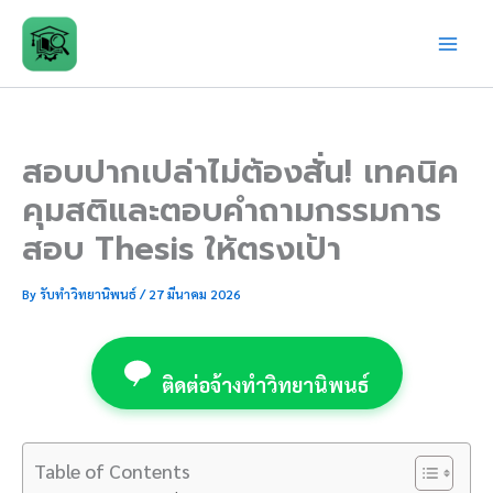
Skip
to
content
สอบปากเปล่าไม่ต้องสั่น! เทคนิค
คุมสติและตอบคำถามกรรมการ
สอบ Thesis ให้ตรงเป้า
By
รับทำวิทยานิพนธ์
/
27 มีนาคม 2026
ติดต่อจ้างทำวิทยานิพนธ์
Table of Contents