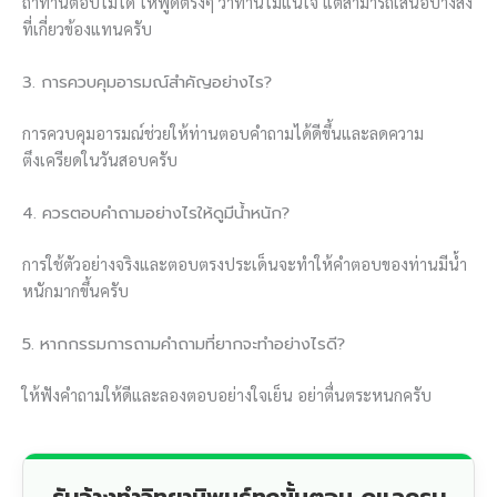
ถ้าท่านตอบไม่ได้ ให้พูดตรงๆ ว่าท่านไม่แน่ใจ แต่สามารถเสนอบางสิ่ง
ที่เกี่ยวข้องแทนครับ
3. การควบคุมอารมณ์สำคัญอย่างไร?
การควบคุมอารมณ์ช่วยให้ท่านตอบคำถามได้ดีขึ้นและลดความ
ตึงเครียดในวันสอบครับ
4. ควรตอบคำถามอย่างไรให้ดูมีน้ำหนัก?
การใช้ตัวอย่างจริงและตอบตรงประเด็นจะทำให้คำตอบของท่านมีน้ำ
หนักมากขึ้นครับ
5. หากกรรมการถามคำถามที่ยากจะทำอย่างไรดี?
ให้ฟังคำถามให้ดีและลองตอบอย่างใจเย็น อย่าตื่นตระหนกครับ