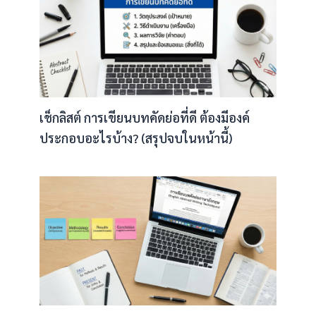
เช็กลิสต์ การเขียนบทคัดย่อที่ดี ต้องมีองค์
ประกอบอะไรบ้าง? (สรุปจบในหน้านี้)