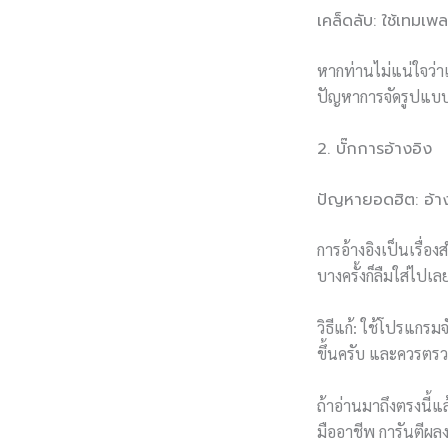
เคล็ดลับ: ใช้เทมเพ
หากท่านไม่แน่ใจว่า
ปัญหาการจัดรูปแบบ
2. บั๊กการอ้างอิง
ปัญหายอดฮิต: อ้า
การอ้างอิงเป็นเรื่
บางครั้งก็ลืมใส่ไปเล
วิธีแก้: ใช้โปรแกรม
ขึ้นครับ และควรตรว
ถ้าอ่านมาถึงตรงนี้แ
มืออาชีพ การันตีผลง