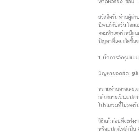
พาดหัวรอง: ซ่อม “
สวัสดีครับ ท่านผู้อ่า
นิพนธ์กันครับ โดยเฉ
คอมพิวเตอร์เหมือนก
ปัญหาที่เคยเกิดขึ้น
1. บั๊กการจัดรูปแ
ปัญหายอดฮิต: รู
หลายท่านอาจเคยเจอป
กลับกลายเป็นแปลกๆ ไ
โปรแกรมที่ไม่รองรับ
วิธีแก้: ก่อนที่จะ
หรือแปลงไฟล์เป็น PD