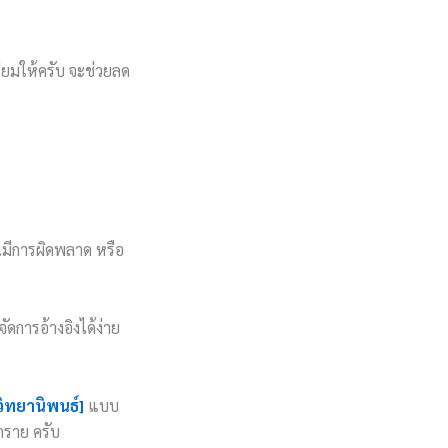
ียมให้ครับ จะช่วยลด
นมีการผิดพลาด หรือ
ดการอ้างอิงได้ง่าย
วิทยานิพนธ์]
แบบ
ุกราย ครับ