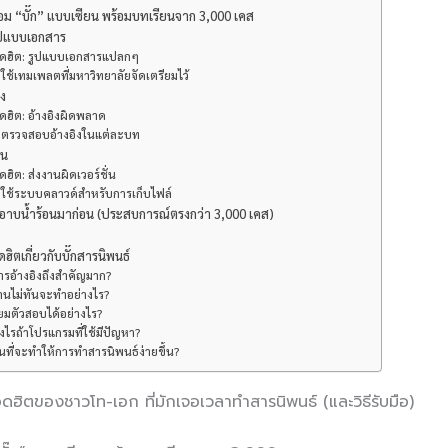
่อม “บั๊ก” แบบเซียน พร้อมบทเรียนจาก 3,000 เคส
รูปแบบเอกสาร
ดฮิต: รูปแบบเอกสารแปลกๆ
 ใช้เทมเพลตที่มหาวิทยาลัยจัดเตรียมไว้
ิง
ฮิต: อ้างอิงผิดพลาด
: ตรวจสอบอ้างอิงในแต่ละบท
าน
ิต: ส่งงานผิดเวอร์ชั่น
: ใช้ระบบคลาวด์สำหรับการเก็บไฟล์
าบน้ำร้อนมาก่อน (ประสบการณ์ตรงกว่า 3,000 เคส)
ตเกี่ยวกับบั๊กสารนิพนธ์
ารอ้างอิงถึงสำคัญมาก?
งานไม่ทันจะทำอย่างไร?
ียมตัวสอบได้อย่างไร?
งไรถ้าโปรแกรมที่ใช้มีปัญหา?
ไหนที่จะทำให้การทำสารนิพนธ์ง่ายขึ้น?
ยอดฮิตของชาวโท-เอก ที่มักเจอเวลาทำสารนิพนธ์ (และวิธีรับมือ)