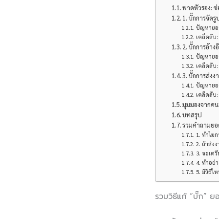
พาดหัวรอง: ซ
1. บั๊กการจัด
ปัญหายอ
เคล็ดลับ:
2. บั๊กการอ้างอ
ปัญหายอด
เคล็ดลับ
3. บั๊กการส่งง
ปัญหายอดฮ
เคล็ดลับ
มุมมองจากคนอ
บทสรุป
รวมคำถามยอดฮิ
1. ทำไมก
2. ถ้าส่ง
3. จะเตร
4. ทำอย่า
5. มีวิธี
รวมวิธีแก้ “บั๊ก” 