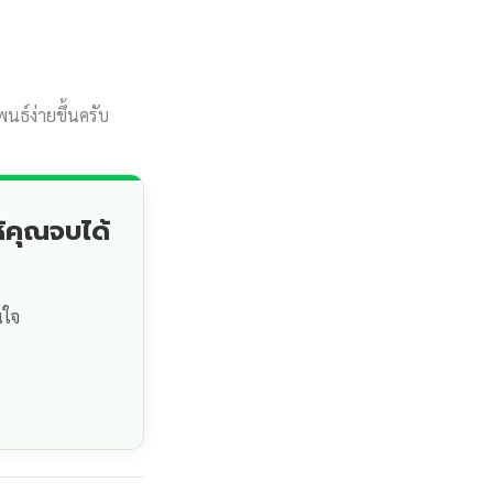
์ง่ายขึ้นครับ
้คุณจบได้
นใจ