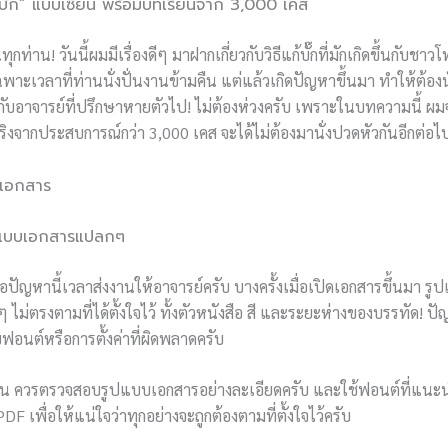
บั๊ก” แบบเซียน พร้อมบทเรียนจาก 3,000 เคส
นทุกท่าน! วันนี้ผมมีเรื่องดีๆ มาฝากเกี่ยวกับวิธีแก้บั๊กที่มักเกิดขึ้นกั
พาะเวลาที่ท่านนั่งปั่นงานข้ามคืน แต่แล้วเกิดปัญหาขึ้นมา ทำให้ต้องนั
ับอาจารย์ที่ปรึกษาหายตัวไป! ไม่ต้องห่วงครับ เพราะในบทความนี้ ผมจ
จริงจากประสบการณ์กว่า 3,000 เคส จะได้ไม่ต้องมานั่งปวดหัวกันอีกต่อไ
บบเอกสาร
ปแบบเอกสารแปลกๆ
ัญหานี้เวลาส่งงานให้อาจารย์ครับ บางครั้งเมื่อเปิดเอกสารขึ้นมา รูป
ม่ตรงตามที่ได้ตั้งใจไว้ ทั้งตัวหนังสือ สี และระยะห่างของบรรทัด! ปัญ
ฟอนต์หรือการตั้งค่าที่ผิดพลาดครับ
ส่งงาน ควรตรวจสอบรูปแบบเอกสารอย่างละเอียดครับ และใช้ฟอนต์ที่แน
F เพื่อให้แน่ใจว่าทุกอย่างจะถูกต้องตามที่ตั้งใจไว้ครับ