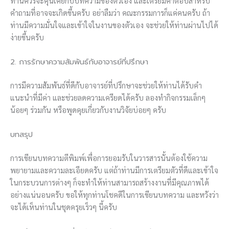
ท่านควรจะคุ้นเคยกับบทความของตัวเอง และเตรียมคำตอบสำหรับ
คำถามที่อาจจะเกิดขึ้นครับ อย่าลืมว่า คณะกรรมการก็แค่คนครับ ถ้า
ท่านมีความมั่นใจและเข้าใจในงานของตัวเอง จะช่วยให้ท่านผ่านไปได้
ง่ายขึ้นครับ
2. การรักษาความสัมพันธ์กับอาจารย์ที่ปรึกษา
การมีความสัมพันธ์ที่ดีกับอาจารย์ที่ปรึกษาจะช่วยให้ท่านได้รับคำ
แนะนำที่มีค่า และช่วยลดความเครียดได้ครับ ลองทำกิจกรรมเล็กๆ
น้อยๆ ร่วมกัน หรือพูดคุยเกี่ยวกับงานวิจัยบ่อยๆ ครับ
บทสรุป
การเขียนบทความตีพิมพ์เพื่อการยอมรับในวารสารนั้นต้องใช้ความ
พยายามและความละเอียดครับ แต่ถ้าท่านมีการเตรียมตัวที่ดีและเข้าใจ
ในกระบวนการต่างๆ ก็จะทำให้ท่านสามารถสร้างงานที่มีคุณภาพได้
อย่างแน่นอนครับ ขอให้ทุกท่านโชคดีในการเขียนบทความ และหวังว่า
จะได้เห็นท่านในชุดครุยเร็วๆ นี้ครับ