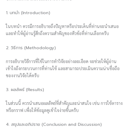
1. บทนำ (Introduction)
ในบทนำ ควรมีการอธิบายถึงปัญหาหรือประเด็นที่ท่านจะนำเสนอ
และทำให้ผู้อ่านรู้สึกถึงความสำคัญของหัวข้อที่ท่านเลือกครับ
2. วิธีการ (Methodology)
การอธิบายวิธีการที่ใช้ในการทำวิจัยอย่างละเอียด จะช่วยให้ผู้อ่าน
เข้าใจถึงกระบวนการที่ท่านใช้ และสามารถประเมินความน่าเชื่อถือ
ของงานวิจัยได้ครับ
3. ผลลัพธ์ (Results)
ในส่วนนี้ ควรนำเสนอผลลัพธ์ที่สำคัญและน่าสนใจ เช่น การใช้ตาราง
หรือกราฟ เพื่อให้ข้อมูลดูเข้าใจง่ายขึ้นครับ
4. สรุปและอภิปราย (Conclusion and Discussion)