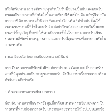
สวัสดีครับท่าน ผมขอทักทายทุกท่านในวันนี้อย่างเป็นกันเองนะครับ
อาจจะมีหลายท่านที่กำลังนั่งปั่นงานเขียนตีพิมพ์ข้ามคืน แล้วรู้สึกว่ามัน
ยากกว่าที่คิด จนบางครั้งคิดว่า “จะเอาไงดี” หรือ “ทำไมมันต้องใช้
เวลานานขนาดนี้” ใช่ไหมครับ? แต่อย่ากังวลไปเลย เพราะวันนี้ผมจะ
มาแชร์ข้อมูลดีๆ ที่จะทำให้ท่านมีความเข้าใจในกระบวนการรับเขียน
บทความตีพิมพ์ มาตรฐานสากล และการันตีคุณภาพเพื่อการยอมรับใน
วารสารครับ
การเตรียมตัวก่อนการเขียนบทความตีพิมพ์
การเขียนบทความตีพิมพ์ไม่ใช่แค่การนำเสนอข้อมูล แต่เป็นการสร้าง
งานที่มีคุณค่าและมีมาตรฐานสากลครับ ดังนั้นเรามาเริ่มจากการเตรียม
ตัวกันก่อนดีกว่าครับ
1. ศึกษาแนวทางการเขียนบทความ
ก่อนอื่น ท่านควรศึกษาหาข้อมูลเกี่ยวกับแนวทางการเขียนบทความใน
วารสารที่ท่านต้องการส่งครับ เพราะแต่ละวารสารมักมีรูปแบบและข้อ