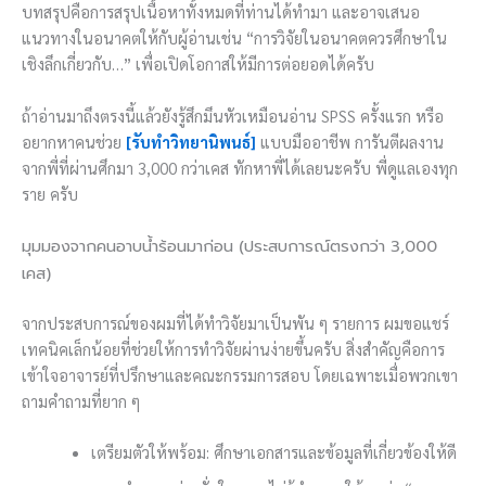
บทสรุปคือการสรุปเนื้อหาทั้งหมดที่ท่านได้ทำมา และอาจเสนอ
แนวทางในอนาคตให้กับผู้อ่านเช่น “การวิจัยในอนาคตควรศึกษาใน
เชิงลึกเกี่ยวกับ…” เพื่อเปิดโอกาสให้มีการต่อยอดได้ครับ
ถ้าอ่านมาถึงตรงนี้แล้วยังรู้สึกมึนหัวเหมือนอ่าน SPSS ครั้งแรก หรือ
อยากหาคนช่วย
[รับทำวิทยานิพนธ์]
แบบมืออาชีพ การันตีผลงาน
จากพี่ที่ผ่านศึกมา 3,000 กว่าเคส ทักหาพี่ได้เลยนะครับ พี่ดูแลเองทุก
ราย ครับ
มุมมองจากคนอาบน้ำร้อนมาก่อน (ประสบการณ์ตรงกว่า 3,000
เคส)
จากประสบการณ์ของผมที่ได้ทำวิจัยมาเป็นพัน ๆ รายการ ผมขอแชร์
เทคนิคเล็กน้อยที่ช่วยให้การทำวิจัยผ่านง่ายขึ้นครับ สิ่งสำคัญคือการ
เข้าใจอาจารย์ที่ปรึกษาและคณะกรรมการสอบ โดยเฉพาะเมื่อพวกเขา
ถามคำถามที่ยาก ๆ
เตรียมตัวให้พร้อม: ศึกษาเอกสารและข้อมูลที่เกี่ยวข้องให้ดี