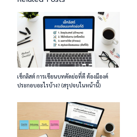
เช็กลิสต์ การเขียนบทคัดย่อที่ดี ต้องมีองค์
ประกอบอะไรบ้าง? (สรุปจบในหน้านี้)