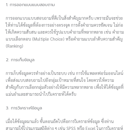
1. การออกแบบแบบสอบถาม
การออกแบบแบบสอบถามที่ดีเป็นสิ่งสำคัญมากครับ เพราะมันจะช่วย
ให้ท่านได้ข้อมูลที่ต้องการอย่างตรงจุด การตั้งคำถามควรชัดเจน ไม่ก่อ
ให้เกิดความสับสน และควรใช้รูปแบบคำถามที่หลากหลาย เช่น คำถาม
แบบเลือกตอบ (Multiple Choice) หรือคำถามแบบลำดับความสำคัญ
(Ranking)
2. การเก็บข้อมูล
การเก็บข้อมูลควรทำอย่างเป็นระบบ เช่น การใช้แพลตฟอร์มออนไลน์
เพื่อส่งแบบสอบถามไปยังกลุ่มเป้าหมายที่สนใจ โดยควรให้ความ
สำคัญกับการเลือกกลุ่มตัวอย่างให้มีความหลากหลาย เพื่อให้ได้ข้อมูลที่
แม่นยำและสามารถนำไปวิเคราะห์ได้ครับ
3. การวิเคราะห์ข้อมูล
เมื่อได้ข้อมูลมาแล้ว ขั้นตอนถัดไปคือการวิเคราะห์ข้อมูล ซึ่งท่าน
สามารถใช้โปรแกรมสถิติต่าง ๆ เช่น SPSS หรือ Excel ในการวิเคราะห์