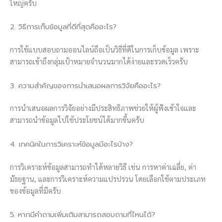
ใหญ่ครับ
2. วิธีการเก็บข้อมูลที่ดีที่สุดคืออะไร?
การใช้แบบสอบถามออนไลน์ถือเป็นวิธีที่ดีในการเก็บข้อมูล เพราะ
สามารถเข้าถึงกลุ่มเป้าหมายจำนวนมากได้ง่ายและรวดเร็วครับ
3. ความสำคัญของการนำเสนอผลการวิจัยคืออะไร?
การนำเสนอผลการวิจัยอย่างมีประสิทธิภาพช่วยให้ผู้ฟังเข้าใจและ
สามารถนำข้อมูลไปใช้ประโยชน์ได้มากขึ้นครับ
4. เทคนิคในการวิเคราะห์ข้อมูลมีอะไรบ้าง?
การวิเคราะห์ข้อมูลสามารถทำได้หลายวิธี เช่น การหาค่าเฉลี่ย, ค่า
มัธยฐาน, และการวิเคราะห์ความแปรปรวน โดยเลือกใช้ตามประเภท
ของข้อมูลที่มีครับ
5. หากมีคำถามเพิ่มเติมสามารถสอบถามที่ไหนได้?