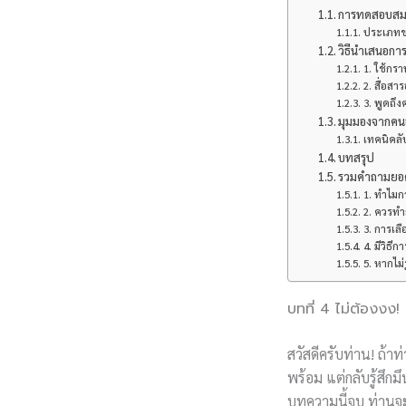
การทดสอบสมม
ประเภทข
วิธีนำเสนอก
1. ใช้ก
2. สื่อสาร
3. พูดถึ
มุมมองจากคนอ
เทคนิคล
บทสรุป
รวมคำถามยอด
1. ทำไม
2. ควรทำ
3. การเล
4. มีวิธ
5. หากไม่
บทที่ 4 ไม่ต้องงง!
สวัสดีครับท่าน! ถ้าท
พร้อม แต่กลับรู้สึ
บทความนี้จบ ท่านจะ