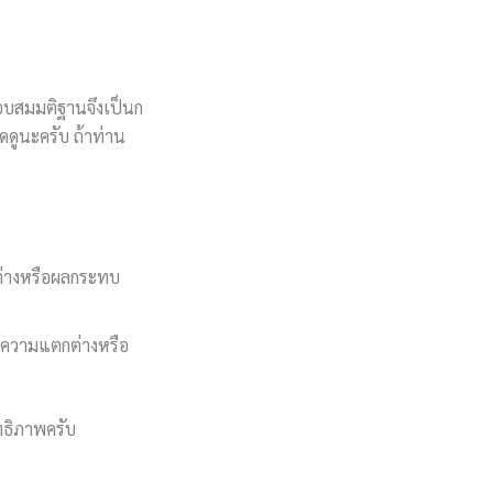
สอบสมมติฐานจึงเป็นก
ดดูนะครับ ถ้าท่าน
ต่างหรือผลกระทบ
มีความแตกต่างหรือ
ทธิภาพครับ