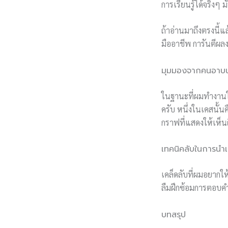
การเรียนรู้ได้จริงๆ 
ถ้าอ่านมาถึงตรงนี้แ
มืออาชีพ การันตีผลง
มุมมองจากคนอาบน้
ในฐานะที่ผมทำงานใ
ครับ หนึ่งในเคสนั้
กราฟที่แสดงให้เห็นถ
เทคนิคลับในการนำ
เคล็ดลับที่ผมอยากใ
ลืมฝึกซ้อมการตอบคำ
บทสรุป