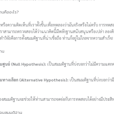
นคืออะไร?
รือความคิดเห็นที่เราตั้งขึ้นเพื่อทดลองว่ามันจริงหรือไม่ครับ การทด
เราสามารถตรวจสอบได้ว่าแนวคิดนี้มีหลักฐานสนับสนุนหรือเปล่า ลองคิ
ำวิจัยคือการตั้งสมมติฐานที่น่าเชื่อถือ ท่านก็อยู่ไม่ไกลจากความสำเร็จ!
าน
ศูนย์ (Null Hypothesis):
เป็นสมมติฐานที่บ่งบอกว่าไม่มีความแตก
นทางเลือก (Alternative Hypothesis):
เป็นสมมติฐานที่บ่งบอกว่า
งสมมติฐานจะช่วยให้ท่านสามารถจดจ่อกับการทดสอบได้อย่างมีประสิ
สอบสมมติฐาน