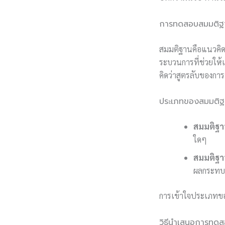
การทดสอบสมมติฐา
สมมติฐานคือแนวคิดห
ระบวนการที่ช่วยให้
คิดว่าสูตรลับของการท
ประเภทของสมมติฐ
สมมติฐาน
ใดๆ
สมมติฐา
ผลกระทบ
การเข้าใจประเภทขอ
วิธีนำเสนอการทด