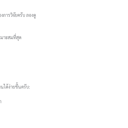
งการวิจัยครับ ลองดู
มาะสมที่สุด
ได้ง่ายขึ้นครับ:
า