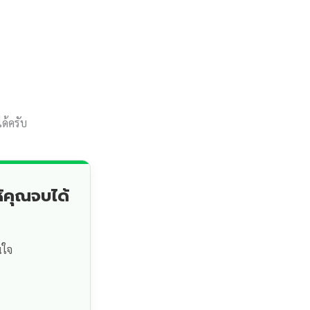
ด้ครับ
้คุณจบได้
นใจ