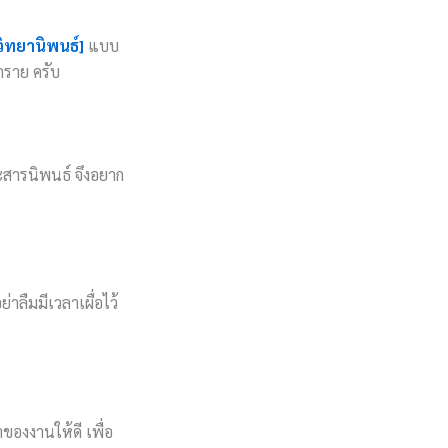
วิทยานิพนธ์]
แบบ
ุกราย ครับ
สารนิพนธ์ จึงอยาก
ลืมมีเวลาเผื่อไว้
ของงานให้ดี เพื่อ