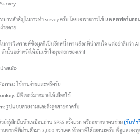
 Survey
บทบาทสำคัญในการทำ survey ครับ โดยเฉพาะการใช้
แพลตฟอร์มออน
งง่ายดาย
ในการวิเคราะห์ข้อมูลก็เป็นอีกหนึ่งทางเลือกที่น่าสนใจ แต่อย่าลืมว่า A
ดังนั้นอย่าหวังให้มันเข้าใจมุขตลกของเรา!
ี่น่าสนใจ
Forms
: ใช้งานง่ายและฟรีครับ
onkey
: มีฟีเจอร์มากมายให้เลือกใช้
rm
: รูปแบบสวยงามและดึงดูดสายตาครับ
ล้วยังรู้สึกมึนหัวเหมือนอ่าน SPSS ครั้งแรก หรืออยากหาคนช่วย
[รับทำ
านจากพี่ที่ผ่านศึกมา 3,000 กว่าเคส ทักหาพี่ได้เลยนะครับ พี่ดูแลเองท