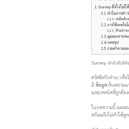
Survey ยังไงไม่ใ
ทำไมการทำ Su
เคล็ดลับ
การใช้เทคโนโ
ตัวอย่างเ
มุมมองจากคนอ
บทสรุป
รวมคำถามยอดฮ
Survey ยังไงไม่ให
สวัสดีครับท่าน! เชื
มี
ข้อมูล
ล้นหลามแบบน
และเทคนิคที่ถูกต้อง
ในบทความนี้ ผมจะมา
พร้อมกับไม่ทำให้ลูกค