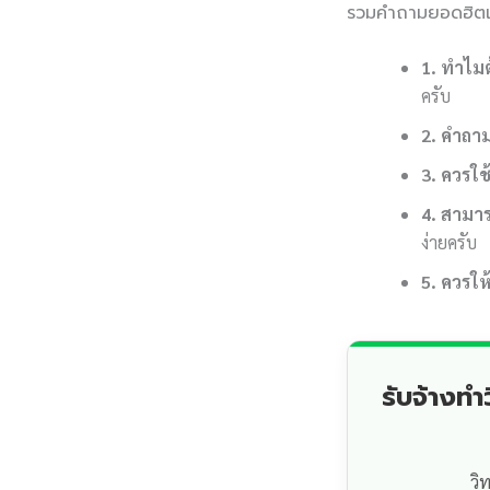
รวมคำถามยอดฮิตเก
1. ทำไม
ครับ
2. คำถา
3. ควรใช
4. สามา
ง่ายครับ
5. ควรให
รับจ้างท
วิ