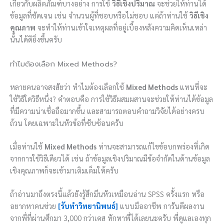
เกี่ยวกับผลิตภัณฑ์บางอย่าง การใช้
วิธีเชิงปริมาณ
จะช่วยให้ท่านได้
ข้อมูลที่ชัดเจน เช่น จำนวนผู้ที่ชอบหรือไม่ชอบ แต่ถ้าท่านใช้
วิธีเชิง
คุณภาพ
จะทำให้ท่านเข้าใจเหตุผลที่อยู่เบื้องหลังความคิดเห็นเหล่า
นั้นได้ดียิ่งขึ้นครับ
ทำไมต้องเลือก Mixed Methods?
หลายคนอาจสงสัยว่า ทำไมต้องเลือกใช้
Mixed Methods
แทนที่จะ
ใช้วิธีใดวิธีหนึ่ง? คำตอบคือ การใช้วิธีผสมผสานจะช่วยให้ท่านได้ข้อมูล
ที่มีความน่าเชื่อถือมากขึ้น และสามารถตอบคำถามวิจัยได้อย่างครบ
ถ้วน โดยเฉพาะในหัวข้อที่ซับซ้อนครับ
เมื่อท่านใช้
Mixed Methods
ท่านจะสามารถแก้ไขข้อบกพร่องที่เกิด
จากการใช้วิธีเดียวได้ เช่น ถ้าข้อมูลเชิงปริมาณมีข้อจำกัดในด้านข้อมูล
เชิงคุณภาพก็จะเข้ามาเติมเต็มให้ครับ
ถ้าอ่านมาถึงตรงนี้แล้วยังรู้สึกมึนหัวเหมือนอ่าน SPSS ครั้งแรก หรือ
อยากหาคนช่วย
[รับทำวิทยานิพนธ์]
แบบมืออาชีพ การันตีผลงาน
จากพี่ที่ผ่านศึกมา 3,000 กว่าเคส ทักหาพี่ได้เลยนะครับ พี่ดูแลเองทุก