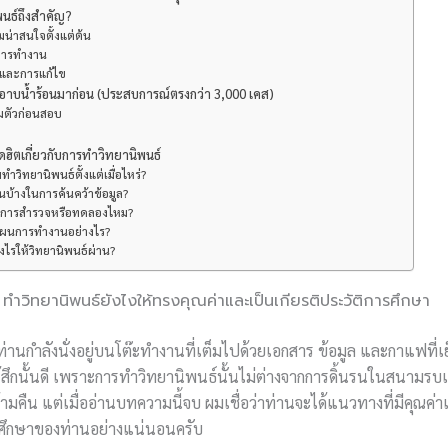
นธ์ถึงสำคัญ?
มน่าสนใจตั้งแต่ต้น
ารทำงาน
นและการแก้ไข
าบน้ำร้อนมาก่อน (ประสบการณ์ตรงกว่า 3,000 เคส)
มตัวก่อนสอบ
ิตเกี่ยวกับการทำวิทยานิพนธ์
มทำวิทยานิพนธ์ตั้งแต่เมื่อไหร่?
ไหนบ้างในการค้นคว้าข้อมูล?
ทำการสำรวจหรือทดลองไหม?
แผนการทำงานอย่างไร?
งไรให้วิทยานิพนธ์ผ่าน?
ทำวิทยานิพนธ์ยังไงให้ทรงคุณค่าและเป็นเกียรติประวัติการศึกษา
ท่านกำลังนั่งอยู่บนโต๊ะทำงานที่เต็มไปด้วยเอกสาร ข้อมูล และกาแฟที่เย
้สึกนั้นดี เพราะการทำวิทยานิพนธ์นั้นไม่ต่างจากการดิ้นรนในสนามรบเล
ามคืน แต่เมื่ออ่านบทความนี้จบ ผมเชื่อว่าท่านจะได้แนวทางที่มีคุณค่
รศึกษาของท่านอย่างแน่นอนครับ