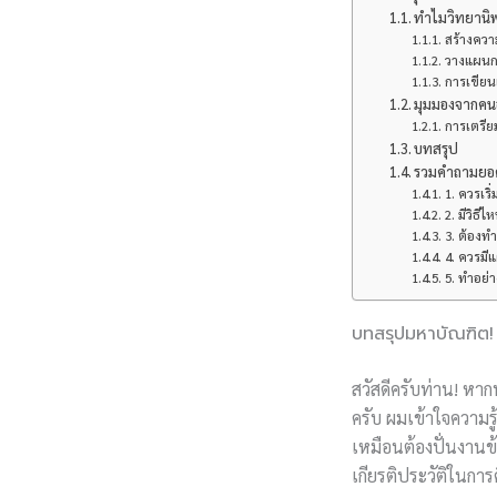
ทำไมวิทยานิพ
สร้างควา
วางแผนก
การเขีย
มุมมองจากคนอ
การเตรีย
บทสรุป
รวมคำถามยอดฮ
1. ควรเริ่
2. มีวิธี
3. ต้อง
4. ควรมี
5. ทำอย่า
บทสรุปมหาบัณฑิต! 
สวัสดีครับท่าน! หาก
ครับ ผมเข้าใจความรู
เหมือนต้องปั่นงานข้
เกียรติประวัติในกา