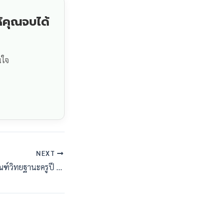
้คุณจบได้
นใจ
NEXT
สรุปจบในที่เดียว! เกณฑ์วิทยฐานะครูปี 2026 ทุกระดับที่ครูไทยห้ามพลาด