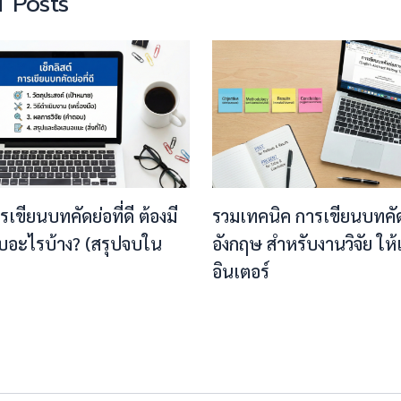
 Posts
ารเขียนบทคัดย่อที่ดี ต้องมี
รวมเทคนิค การเขียนบทคั
บอะไรบ้าง? (สรุปจบใน
อังกฤษ สำหรับงานวิจัย ให
อินเตอร์