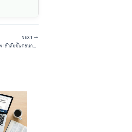
NEXT
วาดแผนผัง IS ขั้นเทพ! ลำดับขั้นตอนการวาง Outline แบบมือโปรที่ใครก็ทำตามได้