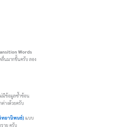
ansition Words
ลื่นมากขึ้นครับ ลอง
มีข้อมูลซ้ำซ้อน
กต่างด้วยครับ
วิทยานิพนธ์]
แบบ
ุกราย ครับ