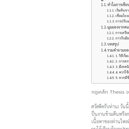
ทำไมการเขียน
เริ่มต้น
เชื่อมโยง
การปรับ
มุมมองจากคนอ
การเตรีย
การรับมื
บทสรุป
รวมคำถามยอดฮ
1. วิธีเร
2. การตร
3. มีเทค
4. ควรใช
5. หากมีข
กฎเหล็ก Thesis จบส
สวัสดีครับท่าน! วันน
ปั่นงานข้ามคืนหรือ
เนื้อหาของท่านไหลล
ผมได้เรียนรู้จากปร