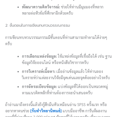
พัฒนาความคิดวิจารณ์:
ช่วยให้ท่านมีมุมมองที่หลาก
หลายต่อหัวข้อที่ศึกษาอีกด้วยครับ
2. ขั้นตอนในการเขียนทบทวนวรรณกรรม
การเขียนทบทวนวรรณกรรมมีขั้นตอนที่ท่านสามารถทำตามได้ง่ายๆ
ครับ
การเลือกแหล่งข้อมูล:
ใช้แหล่งข้อมูลที่เชื่อถือได้ เช่น ฐาน
ข้อมูลวิจัยออนไลน์ หรือหนังสือวิชาการครับ
การวิเคราะห์เนื้อหา:
เมื่ออ่านข้อมูลแล้ว ให้ท่านลอง
วิเคราะห์ว่าแต่ละงานวิจัยมีจุดเด่นและจุดด้อยอย่างไรครับ
การจัดระเบียบข้อมูล:
แบ่งข้อมูลที่ได้ออกเป็นหมวดหมู่
ตามแนวคิดหลักที่ท่านต้องการจะนำเสนอครับ
ถ้าอ่านมาถึงตรงนี้แล้วยังรู้สึกมึนหัวเหมือนอ่าน SPSS ครั้งแรก หรือ
อยากหาคนช่วย
[รับทำวิทยานิพนธ์]
แบบมืออาชีพ การันตีผลงาน
จากพี่ที่ผ่านศึกมา 3,000 กว่าเคส ทักหาพี่ได้เลยนะครับ พี่ดูแลเองทุก