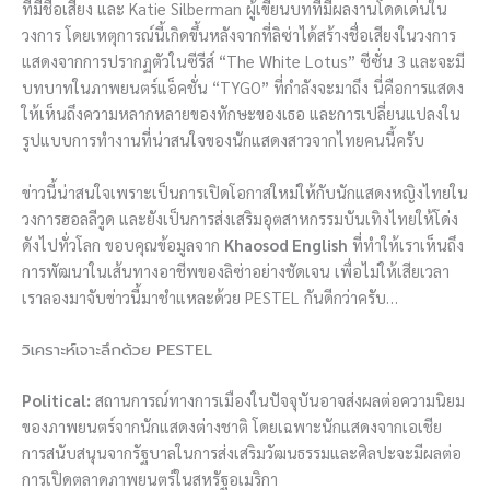
ที่มีชื่อเสียง และ Katie Silberman ผู้เขียนบทที่มีผลงานโดดเด่นใน
วงการ โดยเหตุการณ์นี้เกิดขึ้นหลังจากที่ลิซ่าได้สร้างชื่อเสียงในวงการ
แสดงจากการปรากฏตัวในซีรีส์ “The White Lotus” ซีซั่น 3 และจะมี
บทบาทในภาพยนตร์แอ็คชั่น “TYGO” ที่กำลังจะมาถึง นี่คือการแสดง
ให้เห็นถึงความหลากหลายของทักษะของเธอ และการเปลี่ยนแปลงใน
รูปแบบการทำงานที่น่าสนใจของนักแสดงสาวจากไทยคนนี้ครับ
ข่าวนี้น่าสนใจเพราะเป็นการเปิดโอกาสใหม่ให้กับนักแสดงหญิงไทยใน
วงการฮอลลีวูด และยังเป็นการส่งเสริมอุตสาหกรรมบันเทิงไทยให้โด่ง
ดังไปทั่วโลก ขอบคุณข้อมูลจาก
Khaosod English
ที่ทำให้เราเห็นถึง
การพัฒนาในเส้นทางอาชีพของลิซ่าอย่างชัดเจน เพื่อไม่ให้เสียเวลา
เราลองมาจับข่าวนี้มาชำแหละด้วย PESTEL กันดีกว่าครับ…
วิเคราะห์เจาะลึกด้วย PESTEL
Political:
สถานการณ์ทางการเมืองในปัจจุบันอาจส่งผลต่อความนิยม
ของภาพยนตร์จากนักแสดงต่างชาติ โดยเฉพาะนักแสดงจากเอเชีย
การสนับสนุนจากรัฐบาลในการส่งเสริมวัฒนธรรมและศิลปะจะมีผลต่อ
การเปิดตลาดภาพยนตร์ในสหรัฐอเมริกา