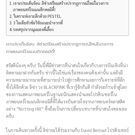
เจาะประเด็นร้อน: ลิซ่าเตรียมสร้างปรากฏการณ์ใหม่ในวงการ
ภาพยนตร์โรแมนติกคอมิดี้!
วิเคราะห์เจาะลึกด้วย PESTEL
3 ไอเดียหัวข้อวิจัยแนะนำจากพี่
บทสรุปจากมุมมองพี่เลี้ยง
เจาะประเด็นร้อน: ลิซ่าเตรียมสร้างปรากฏการณ์ใหม่ในวงการ
ภาพยนตร์โรแมนติกคอมิดี้!
สวัสดีน้องๆ ครับ! วันนี้พี่มีข่าวสารที่น่าสนใจเกี่ยวกับวงการบันเทิงที่น่า
ติดตามมาฝากกันครับ ข่าวนี้ไม่ใช่แค่เรื่องของคนดังเท่านั้น แต่ยังมี
ความหมายมากมายที่สามารถนำไปสู่การศึกษาและการวิเคราะห์ที่ลึก
ซึ้งได้อีกด้วย ลิซ่า วง BLACKPINK ที่เรารู้จักกันดี กำลังจะก้าวเข้าสู่โลก
ของการแสดงภาพยนตร์ในฐานะนักแสดงนำและโปรดิวเซอร์ใน
ภาพยนตร์โรแมนติกคอมิดี้ที่ได้แรงบันดาลใจจากภาพยนตร์คลาสสิค
อย่าง “Notting Hill” ซึ่งถือเป็นการเปลี่ยนบทบาทที่น่าสนใจของเธอ
ครับ
ในการเดินทางครั้งนี้ ลิซ่าจะได้ร่วมงานกับ David Bernad โปรดิวเซอร์