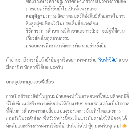
ช่องว่างทางความรู้:
การศึกษาเกี่ยวกับแนวทางการผลิต
ภาพยนตร์ที่ยั่งยืนยังไม่เป็นที่แพร่หลาย
สมมุติฐาน:
การผลิตภาพยนตร์ที่ยั่งยืนมีศักยภาพในการ
ดึงดูดผู้ชมที่สนใจในประเด็นสิ่งแวดล้อม
วิธีการ:
การศึกษากรณีศึกษาและการสัมภาษณ์ผู้ที่มีส่วน
เกี่ยวข้องในอุตสาหกรรม
กรอบแนวคิด:
แนวคิดการพัฒนาอย่างยั่งยืน
ถ้าอ่านมาถึงตรงนี้แล้วยังมึนๆ หรืออยากหาคนช่วย
[รับทำวิจัย]
แบบ
มืออาชีพ ทักหาพี่ได้เลยนะครับ
บทสรุปจากมุมมองพี่เลี้ยง
การเปิดตัวของลิซ่าในฐานะนักแสดงนำในภาพยนตร์โรแมนติกคอมิดี้
นี้ไม่เพียงแต่สร้างความตื่นเต้นให้กับแฟนๆ ของเธอ แต่ยังเป็นโอกาส
ที่ดีในการศึกษาความเปลี่ยนแปลงของวงการบันเทิงไทยและการ
ยอมรับในระดับโลก พี่หวังว่าข่าวนี้จะเป็นแรงบันดาลใจให้น้องๆ ได้
คิดค้นและสร้างสรรค์งานวิจัยที่น่าสนใจต่อไป สู้ๆ นะครับทุกคน!