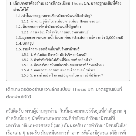
เด็กเกษตรต้องอ่าน! เจาะลึกระเบียบ Thesis มก. มาตรฐานเข้มที่ต้อง
ผ่านให้ได้
ทำไมมาตรฐานการเขียนวิทยานิพนธ์ถึงสำคัญ?
ทำความรู้จักกับระเบียบการเขียน Thesis ของ มก.
ขั้นตอนการจัดทำวิทยานิพนธ์ให้ถูกต้อง
การเตรียมตัวสำหรับการสอบวิทยานิพนธ์
มุมมองจากคนอาบน้ำร้อนมาก่อน (ประสบการณ์ตรงกว่า 3,000 เคส)
บทสรุป
รวมคำถามยอดฮิตเกี่ยวกับวิทยานิพนธ์
1. ทำไมต้องมีการอ้างอิงในวิทยานิพนธ์?
2. ถ้าหัวข้อวิจัยไม่เป็นที่นิยม จะทำอย่างไร?
3. ต้องส่งวิทยานิพนธ์ภายในระยะเวลาที่กำหนดไหม?
4. คณะกรรมการสอบจะถามคำถามอะไรบ้าง?
5. ควรทำอย่างไรหากมีปัญหากับอาจารย์ที่ปรึกษา?
เด็กเกษตรต้องอ่าน! เจาะลึกระเบียบ Thesis มก. มาตรฐานเข้มที่
ต้องผ่านให้ได้
สวัสดีครับ ท่านผู้อ่านทุกท่าน! วันนี้ผมจะมาแชร์ข้อมูลที่สำคัญมาก ๆ
สำหรับน้อง ๆ นักศึกษาเกษตรกรรมที่กำลังจะทำวิทยานิพนธ์ที่
มหาวิทยาลัยเกษตรศาสตร์ (มก.) กันนะครับ การทำวิทยานิพนธ์ไม่ใช่
เรื่องเล่น ๆ นะครับ มันเหมือนการทำอาหารที่ต้องมีสูตรและวิธีการที่