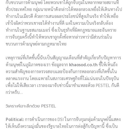
กับขบวนการค้ามนุษย์ โดยพวกเขาได้ถูกจับกุมในหลากหลายสถานที่
ทั่วประเทศไทย กลุ่มนายหน้าดังกล่าวได้หลอกลวงเหยื่อให้เดินทางไป
ทำงานในเมียวดี ด้วยการเสนอผลประโยชน์ที่สูงเกินจริง ทำให้เหยื่อ
เข้าใจผิดว่าพวกเขาจะได้ทำงานที่ดี แต่ในความเป็นจริงกลับต้อง
ทำงานในฐานะสแกมเมอร์ ซึ่งเป็นธุรกิจที่ผิดกฎหมายและอันตราย
การจับกุมครั้งนี้ทำให้พวกเขาถูกตั้งข้อหากล่าวหาว่ามีส่วนร่วมใน
ขบวนการค้ามนุษย์ตามกฎหมายไทย
เหตุการณ์ที่เกิดขึ้นนี้นับเป็นสัญญาณเตือนที่สำคัญเกี่ยวกับปัญหาการ
ค้ามนุษย์ในภูมิภาคของเรา ข้อมูลจาก
khaosod.co.th
ชี้ให้เห็นถึง
ความสำคัญของการตรวจสอบและป้องกันการหลอกลวงที่เกิดขึ้นใน
ตลาดแรงงาน โดยเฉพาะในสภาวะเศรษฐกิจที่ไม่แน่นอนในปัจจุบัน
เพื่อไม่ให้เสียเวลา เราลองมาจับข่าวนี้มาชำแหละด้วย PESTEL กันดี
กว่าครับ…
วิเคราะห์เจาะลึกด้วย PESTEL
Political:
การดำเนินการของ DSI ในการจับกุมกลุ่มค้ามนุษย์นี้แสดง
ให้เห็นถึงความมุ่งมั่นของรัฐบาลไทยในการต่อสู้กับปัญหานี้ ซึ่งเป็น