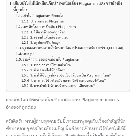
เขียนยังไงไม่ให้เหมือนก๊อป? เทคนิคเลี่ยง Plagiarism และการอ้างอิง
ที่ถูกต้อง
เข้าใจ Plagiarism คืออะไร
ประเภทของ Plagiarism
เทคนิคในการหลีกเลี่ยง Plagiarism
1. ใช้การอ้างอิงที่ถูกต้อง
2. เขียนในสไตล์ของตนเอง
3. สรุปและรีวิวข้อมูล
มุมมองจากคนอาบน้ำร้อนมาก่อน (ประสบการณ์ตรงกว่า 3,000 เคส)
บทสรุป
รวมคำถามยอดฮิตเกี่ยวกับ Plagiarism
1. Plagiarism มีโทษอย่างไร?
2. อ้างอิงยังไงให้ถูกต้อง?
3. ถ้าใช้ข้อมูลที่เคยเขียนไปแล้วจะเป็น Plagiarism ไหม?
4. สามารถใช้เครื่องมือพลาราจิสซึ่มตรวจสอบได้ไหม?
5. ควรทำยังไงถ้าพบว่าตนเองลอกเลียนแบบ?
เขียนยังไงไม่ให้เหมือนก๊อป? เทคนิคเลี่ยง Plagiarism และการ
อ้างอิงที่ถูกต้อง
สวัสดีครับ ท่านผู้อ่านทุกคน! วันนี้เราจะมาพูดคุยกันเรื่องสำคัญที่นัก
ศึกษาหลายๆ คนมักจะต้องเผชิญ นั่นคือการเขียนงานวิจัยโดยไม่ให้มี
การลอกเลียนแบบ หรือที่เรียกว่า Plagiarism ซึ่งเป็นปัญหาที่มักจะ