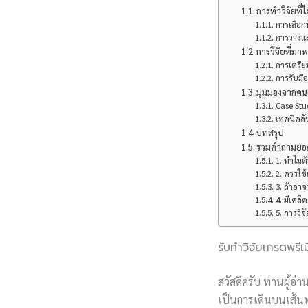
การทำวิจัยที่ไ
การเลือกหั
การวางแผ
การวิจัยที่ม
การเตรีย
การรับมื
มุมมองจากคนอ
Case Stu
เทคนิคลั
บทสรุป
รวมคำถามยอดฮ
1. ทำไมต้
2. ควรใช
3. ถ้าอา
4. มีเคล
5. การวิจ
รับทำวิจัยเกรดพรี
สวัสดีครับ ท่านผู้อ
เป็นการเดินบนเส้นท