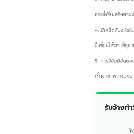
ลองส่งอีเมลติดตามหร
4. มีเคล็ดลับอะไ
ฝึกซ้อมให้มากที่สุ
5. การวิจัยมีขั้นต
เริ่มจากการวางแผน
รับจ้างท
วิ