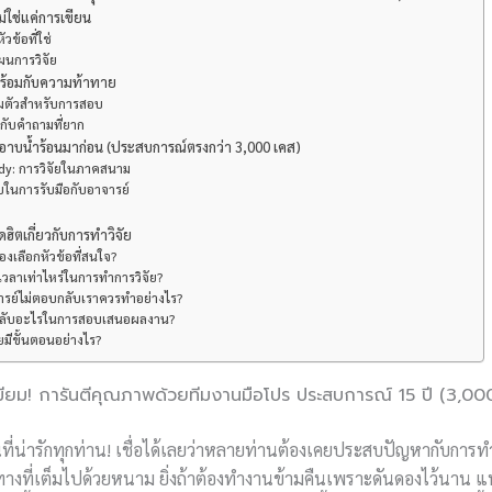
ม่ใช่แค่การเขียน
วข้อที่ใช่
นการวิจัย
าพร้อมกับความท้าทาย
มตัวสำหรับการสอบ
อกับคำถามที่ยาก
าบน้ำร้อนมาก่อน (ประสบการณ์ตรงกว่า 3,000 เคส)
dy: การวิจัยในภาคสนาม
บในการรับมือกับอาจารย์
ิตเกี่ยวกับการทำวิจัย
องเลือกหัวข้อที่สนใจ?
้เวลาเท่าไหร่ในการทำการวิจัย?
จารย์ไม่ตอบกลับเราควรทำอย่างไร?
็ดลับอะไรในการสอบเสนอผลงาน?
ัยมีขั้นตอนอย่างไร?
เมียม! การันตีคุณภาพด้วยทีมงานมือโปร ประสบการณ์ 15 ปี (3,00
่านที่น่ารักทุกท่าน! เชื่อได้เลยว่าหลายท่านต้องเคยประสบปัญหากับการทำ
างที่เต็มไปด้วยหนาม ยิ่งถ้าต้องทำงานข้ามคืนเพราะดันดองไว้นาน แท