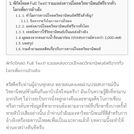
พิกัดโหลด Full Text! รวมแหล่งดาวน์โหลดวิทยานิพนธ์ฟรีจากทั่ว
โลกเพื่อการอ้างอิง
1. ทำไมการดาวน์โหลดวิทยานิพนธ์ฟรีถึงสำคัญ?
ข้อควรระวังในการดาวน์โหลด
2. แหล่งดาวน์โหลดวิทยานิพนธ์ฟรีจากทั่วโลก
3. เทคนิคการใช้วิทยานิพนธ์เป็นแหล่งอ้างอิง
มุมมองจากคนอาบน้ำร้อนมาก่อน (ประสบการณ์ตรงกว่า 3,000 เคส)
บทสรุป
รวมคำถามยอดฮิตเกี่ยวกับการดาวน์โหลดวิทยานิพนธ์
พิกัดโหลด Full Text! รวมแหล่งดาวน์โหลดวิทยานิพนธ์ฟรีจากทั่ว
โลกเพื่อการอ้างอิง
สวัสดีครับท่านผู้อ่านทุกคน! หลายคนคงเคยผ่านประสบการณ์ปั่น
วิทยานิพนธ์ข้ามคืนกันมาบ้างใช่ไหมครับ? มันเป็นความรู้สึกที่ทรมาน
มากจริงๆ ไม่ว่าจะเป็นการนั่งอยู่กลางคืนและหามุมดีๆ ในการเขียน
หรือการค้นหาข้อมูลที่หายากจนต้องถามอาจารย์ที่ปรึกษาซึ่งบางครั้งก็
หายตัวไปเสียอย่างนั้น! ถ้าท่านกำลังมองหาวิทยานิพนธ์ที่ดีสำหรับการ
อ้างอิงหรือจะดาวน์โหลดเพื่อเป็นแนวทางแล้วก็ บทความนี้จะทำให้
ท่านตาสว่างทันทีครับ