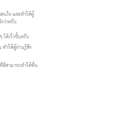
่าสนใจ และทำให้ผู้
กว่าครับ:
 ได้เร็วขึ้นครับ
ำให้ผู้อ่านรู้สึก
งที่ดีสามารถทำให้ตื่น