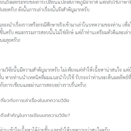
เขียนถึงผลกระทบของการเปลี่ยนแปลงสภาพภูมิอากาศ แต่กลับใช้ภาษาที่
ครับ! ดังนั้นการเล่าเรื่องนั้นจึงสำคัญมากครับ
งนำเรื่องราวหรือกรณีศึกษาจริงเข้ามาเล่าในบทความของท่าน เพื่อให้ผู
ขึ้นครับ คณะกรรมการสอบนั้นไม่ใช่ยักษ์ แต่ถ้าท่านเตรียมตัวดีและเล่าเรื
นฉลุยครับ!
ามวิจัยนั้นมีความสำคัญมากครับ ไม่เพียงแต่ทำให้เนื้อหาน่าสนใจ แต่ยัง
ขึ้น หากท่านนำเทคนิคที่ผมแนะนำไปใช้ รับรองว่าท่านจะเห็นผลลัพธ์ที่
กับการเขียนและผ่านการสอบอย่างราบรื่นครับ!
่ยวกับการเล่าเรื่องในบทความวิจัย
่องถึงสำคัญในการเขียนบทความวิจัย?
้ผู้อ่านเข้าใจเนื้อหาได้ง่ายขึ้นและทำให้บทความน่าสนใจครับ