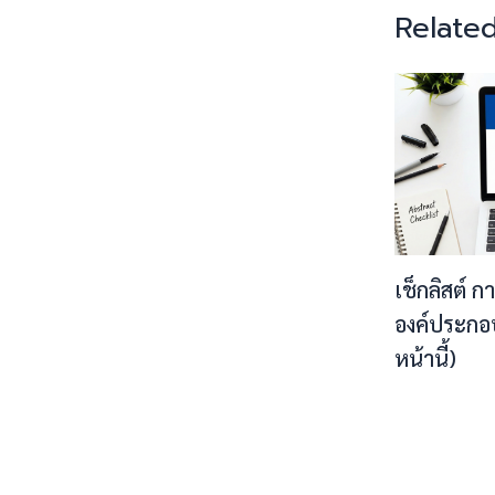
Related
เช็กลิสต์ ก
องค์ประกอ
หน้านี้)