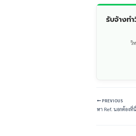
รับจ้างท
วิ
PREVIOUS