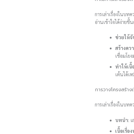
การเล่าเรื่องในบทคว
อ่านเข้าใจได้ง่ายขึ
ช่วยให้จ
สร้างควา
เชื่อมโยง
ทำให้เนื้
เต้นได้เห
การวางโครงสร้างเร
การเล่าเรื่องในบทคว
บทนำ
: 
เนื้อเรื่อ