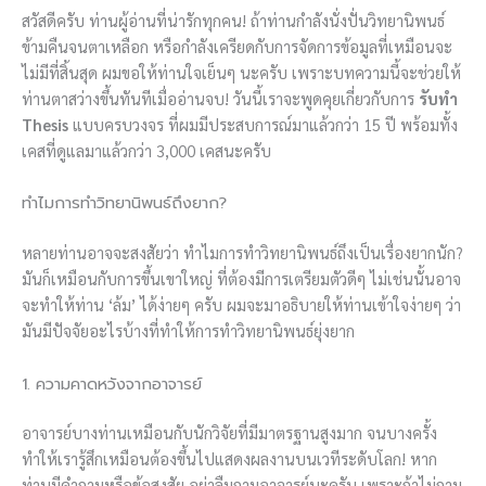
สวัสดีครับ ท่านผู้อ่านที่น่ารักทุกคน! ถ้าท่านกำลังนั่งปั่นวิทยานิพนธ์
ข้ามคืนจนตาเหลือก หรือกำลังเครียดกับการจัดการข้อมูลที่เหมือนจะ
ไม่มีที่สิ้นสุด ผมขอให้ท่านใจเย็นๆ นะครับ เพราะบทความนี้จะช่วยให้
ท่านตาสว่างขึ้นทันทีเมื่ออ่านจบ! วันนี้เราจะพูดคุยเกี่ยวกับการ
รับทำ
Thesis
แบบครบวงจร ที่ผมมีประสบการณ์มาแล้วกว่า 15 ปี พร้อมทั้ง
เคสที่ดูแลมาแล้วกว่า 3,000 เคสนะครับ
ทำไมการทำวิทยานิพนธ์ถึงยาก?
หลายท่านอาจจะสงสัยว่า ทำไมการทำวิทยานิพนธ์ถึงเป็นเรื่องยากนัก?
มันก็เหมือนกับการขึ้นเขาใหญ่ ที่ต้องมีการเตรียมตัวดีๆ ไม่เช่นนั้นอาจ
จะทำให้ท่าน ‘ล้ม’ ได้ง่ายๆ ครับ ผมจะมาอธิบายให้ท่านเข้าใจง่ายๆ ว่า
มันมีปัจจัยอะไรบ้างที่ทำให้การทำวิทยานิพนธ์ยุ่งยาก
1. ความคาดหวังจากอาจารย์
อาจารย์บางท่านเหมือนกับนักวิจัยที่มีมาตรฐานสูงมาก จนบางครั้ง
ทำให้เรารู้สึกเหมือนต้องขึ้นไปแสดงผลงานบนเวทีระดับโลก! หาก
ท่านมีคำถามหรือข้อสงสัย อย่าลืมถามอาจารย์นะครับ เพราะถ้าไม่ถาม