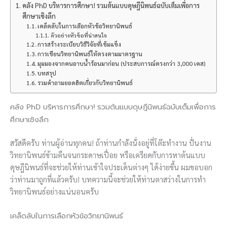
คลัง PhD บริหารการศึกษา! รวมต้นแบบดุษฎีนิพนธ์ฉบับเต็มเพื่อการ
ศึกษาเชิงลึก
เคล็ดลับในการเลือกหัวข้อวิทยานิพนธ์
ตัวอย่างหัวข้อที่น่าสนใจ
การสร้างระเบียบวิธีวิจัยที่เข้มแข็ง
การเขียนวิทยานิพนธ์ให้ตรงตามมาตรฐาน
มุมมองจากคนอาบน้ำร้อนมาก่อน (ประสบการณ์ตรงกว่า 3,000 เคส)
บทสรุป
รวมคำถามยอดฮิตเกี่ยวกับวิทยานิพนธ์
คลัง PhD บริหารการศึกษา! รวมต้นแบบดุษฎีนิพนธ์ฉบับเต็มเพื่อการ
ศึกษาเชิงลึก
สวัสดีครับ ท่านผู้อ่านทุกคน! ถ้าท่านกำลังนั่งอยู่ที่โต๊ะทำงาน ปั่นงาน
วิทยานิพนธ์ข้ามคืนจนกระดาษเปื่อย หรือเครียดกับการหาต้นแบบ
ดุษฎีนิพนธ์ที่จะช่วยให้ท่านเข้าใจประเด็นต่างๆ ได้ง่ายขึ้น ผมขอบอก
ว่าท่านมาถูกที่แล้วครับ! บทความนี้จะช่วยให้ท่านตาสว่างในการทำ
วิทยานิพนธ์อย่างแน่นอนครับ
เคล็ดลับในการเลือกหัวข้อวิทยานิพนธ์