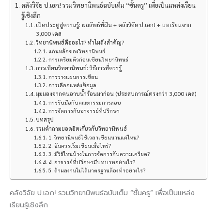
คลังวิจัย ป.เอก! รวมวิทยานิพนธ์ฉบับเต็ม “ชั้นครู” เพื่อเป็นแหล่งเรียน
รู้เชิงลึก
เปิดประตูสู่ความรู้: ผลลัพธ์ที่ฝัน + คลังวิจัย ป.เอก! + บทเรียนจาก
3,000 เคส
วิทยานิพนธ์คืออะไร? ทำไมถึงสำคัญ?
แก่นหลักของวิทยานิพนธ์
การเตรียมตัวก่อนเขียนวิทยานิพนธ์
การเขียนวิทยานิพนธ์: วิธีการที่ควรรู้
การวางแผนการเขียน
การเลือกแหล่งข้อมูล
มุมมองจากคนอาบน้ำร้อนมาก่อน (ประสบการณ์ตรงกว่า 3,000 เคส)
การรับมือกับคณะกรรมการสอบ
การจัดการกับอาจารย์ที่ปรึกษา
บทสรุป
รวมคำถามยอดฮิตเกี่ยวกับวิทยานิพนธ์
1. วิทยานิพนธ์ใช้เวลาเขียนนานแค่ไหน?
2. ฉันควรเริ่มเขียนเมื่อไหร่?
3. มีวิธีไหนบ้างในการจัดการกับความเครียด?
4. อาจารย์ที่ปรึกษามีบทบาทอย่างไร?
5. ถ้าผลงานไม่ได้มาตรฐานต้องทำอย่างไร?
คลังวิจัย ป.เอก! รวมวิทยานิพนธ์ฉบับเต็ม “ชั้นครู” เพื่อเป็นแหล่ง
เรียนรู้เชิงลึก