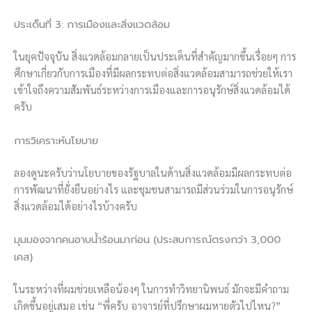
ประเด็นที่ 3: การเมืองและสิ่งแวดล้อม
ในยุคปัจจุบัน สิ่งแวดล้อมกลายเป็นประเด็นที่สำคัญมากขึ้นเรื่อยๆ การ
ศึกษาเกี่ยวกับการเมืองที่มีผลกระทบต่อสิ่งแวดล้อมสามารถช่วยให้เรา
เข้าใจถึงความสัมพันธ์ระหว่างการเมืองและการอนุรักษ์สิ่งแวดล้อมได้
ครับ
การวิเคราะห์นโยบาย
ลองดูนะครับว่านโยบายของรัฐบาลในด้านสิ่งแวดล้อมมีผลกระทบต่อ
การพัฒนาที่ยั่งยืนอย่างไร และชุมชนสามารถมีส่วนร่วมในการอนุรักษ์
สิ่งแวดล้อมได้อย่างไรบ้างครับ
มุมมองจากคนอาบน้ำร้อนมาก่อน (ประสบการณ์ตรงกว่า 3,000
เคส)
ในระหว่างที่ผมช่วยเหลือน้องๆ ในการทำวิทยานิพนธ์ มักจะมีคำถาม
เกิดขึ้นอยู่เสมอ เช่น “พี่ครับ อาจารย์ที่ปรึกษาผมหายตัวไปไหน?”