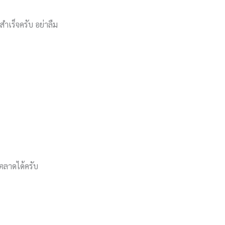
ำเร็จครับ อย่าลืม
รตลาดได้ครับ