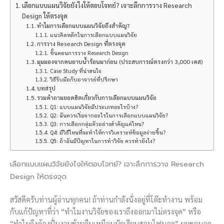
เลือกแบบแผนวิจัยยังไงให้ตอบโจทย์? เจาะลึกการวาง Research
Design ให้ตรงจุด
ทำไมการเลือกแบบแผนวิจัยถึงสำคัญ?
แนวคิดหลักในการเลือกแบบแผนวิจัย
การวาง Research Design ที่ตรงจุด
ขั้นตอนการวาง Research Design
มุมมองจากคนอาบน้ำร้อนมาก่อน (ประสบการณ์ตรงกว่า 3,000 เคส)
Case Study ที่น่าสนใจ
วิธีรับมือกับอาจารย์ที่ปรึกษา
บทสรุป
รวมคำถามยอดฮิตเกี่ยวกับการเลือกแบบแผนวิจัย
Q1: แบบแผนวิจัยมีประเภทอะไรบ้าง?
Q2: ฉันควรเริ่มจากอะไรในการเลือกแบบแผนวิจัย?
Q3: การเลือกกลุ่มตัวอย่างสำคัญแค่ไหน?
Q4: มีวิธีไหนที่จะทำให้การวิเคราะห์ข้อมูลง่ายขึ้น?
Q5: ถ้าฉันมีปัญหาในการทำวิจัย ควรทำยังไง?
เลือกแบบแผนวิจัยยังไงให้ตอบโจทย์? เจาะลึกการวาง Research
Design ให้ตรงจุด
สวัสดีครับท่านผู้อ่านทุกคน! ถ้าท่านกำลังนั่งอยู่ที่โต๊ะทำงาน พร้อม
กับแก้ปัญหาที่ว่า “ทำไมงานวิจัยของเราถึงออกมาไม่ตรงจุด” หรือ
“ทำไมถึงต้องปั่นงานข้ามคืนเหมือนนักเรียนสอบไฟนอล” ผมขอบอก