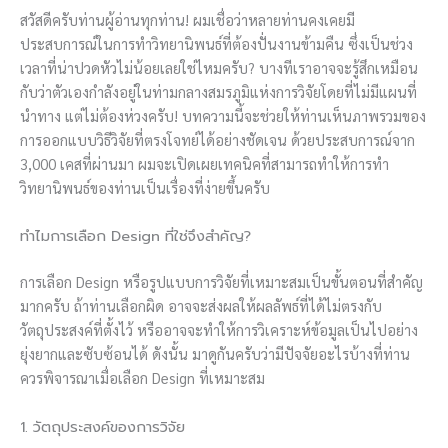
สวัสดีครับท่านผู้อ่านทุกท่าน! ผมเชื่อว่าหลายท่านคงเคยมี
ประสบการณ์ในการทำวิทยานิพนธ์ที่ต้องปั่นงานข้ามคืน ซึ่งเป็นช่วง
เวลาที่น่าปวดหัวไม่น้อยเลยใช่ไหมครับ? บางทีเราอาจจะรู้สึกเหมือน
กับว่าตัวเองกำลังอยู่ในท่ามกลางสมรภูมิแห่งการวิจัยโดยที่ไม่มีแผนที่
นำทาง แต่ไม่ต้องห่วงครับ! บทความนี้จะช่วยให้ท่านเห็นภาพรวมของ
การออกแบบวิธีวิจัยที่ตรงโจทย์ได้อย่างชัดเจน ด้วยประสบการณ์จาก
3,000 เคสที่ผ่านมา ผมจะเปิดเผยเทคนิคที่สามารถทำให้การทำ
วิทยานิพนธ์ของท่านเป็นเรื่องที่ง่ายขึ้นครับ
ทำไมการเลือก Design ที่ใช่จึงสำคัญ?
การเลือก Design หรือรูปแบบการวิจัยที่เหมาะสมเป็นขั้นตอนที่สำคัญ
มากครับ ถ้าท่านเลือกผิด อาจจะส่งผลให้ผลลัพธ์ที่ได้ไม่ตรงกับ
วัตถุประสงค์ที่ตั้งไว้ หรืออาจจะทำให้การวิเคราะห์ข้อมูลเป็นไปอย่าง
ยุ่งยากและซับซ้อนได้ ดังนั้น มาดูกันครับว่ามีปัจจัยอะไรบ้างที่ท่าน
ควรพิจารณาเมื่อเลือก Design ที่เหมาะสม
1. วัตถุประสงค์ของการวิจัย