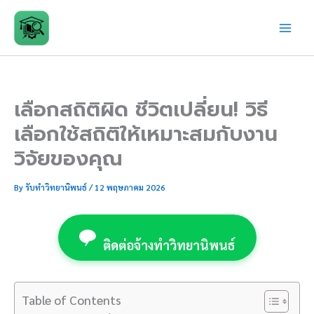
Skip
to
content
เลือกสถิติผิด ชีวิตเปลี่ยน! วิธี
เลือกใช้สถิติให้เหมาะสมกับงาน
วิจัยของคุณ
By
รับทำวิทยานิพนธ์
/
12 พฤษภาคม 2026
ติดต่อจ้างทำวิทยานิพนธ์
Table of Contents