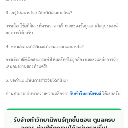
3. จะรู้ได้อย่างไรว่าใช้สถิติประเภทไหน?
การเลือกใช้สถิติควรพิจารณาจากลักษณะของข้อมูลและวัตถุประสงค์
ของการวิจัยครับ
4. หากเลือกสถิติผิดจะเกิดผลกระทบอย่างไร?
การเลือกสถิติผิดสามารถทำให้ผลลัพธ์ไม่ถูกต้อง และส่งผลต่อการนำ
เสนอผลงานของท่านครับ
5. ขอคำแนะนำในการทำวิจัยได้ที่ไหน?
ท่านสามารถค้นหาความช่วยเหลือจาก
รับทำวิทยานิพนธ์
ได้เลยครับ!
รับจ้างทำวิทยานิพนธ์ทุกขั้นตอน ดูแลครบ
วงจร ช่วยให้คุณจบได้อย่างราบรื่น!