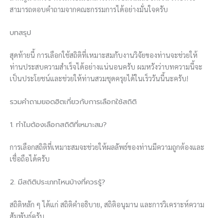
สามารถตอบคำถามจากคณะกรรมการได้อย่างมั่นใจครับ
บทสรุป
สุดท้ายนี้ การเลือกใช้สถิติที่เหมาะสมกับงานวิจัยของท่านจะช่วยให้
ท่านประสบความสำเร็จได้อย่างแน่นอนครับ ผมหวังว่าบทความนี้จะ
เป็นประโยชน์และช่วยให้ท่านสวมชุดครุยได้ในเร็ววันนี้นะครับ!
รวมคำถามยอดฮิตเกี่ยวกับการเลือกใช้สถิติ
1. ทำไมต้องเลือกสถิติที่เหมาะสม?
การเลือกสถิติที่เหมาะสมจะช่วยให้ผลลัพธ์ของท่านมีความถูกต้องและ
เชื่อถือได้ครับ
2. มีสถิติประเภทไหนบ้างที่ควรรู้?
สถิติหลัก ๆ ได้แก่ สถิติคำอธิบาย, สถิติอนุมาน และการวิเคราะห์ความ
สัมพันธ์ครับ