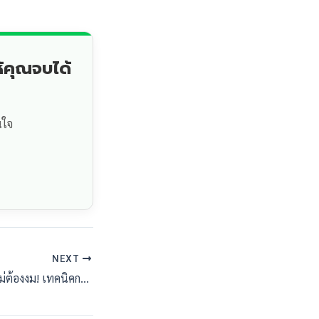
้คุณจบได้
นใจ
NEXT
รีวิววรรณกรรมแบบไม่ต้องงม! เทคนิคการสังเคราะห์ (Synthesis) ให้ดูเป็นระบบระเบียบ