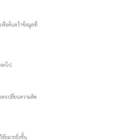
่อค้นคว้าข้อมูลที่
งออกไป
แลกเปลี่ยนความคิด
ัยมากยิ่งขึ้น