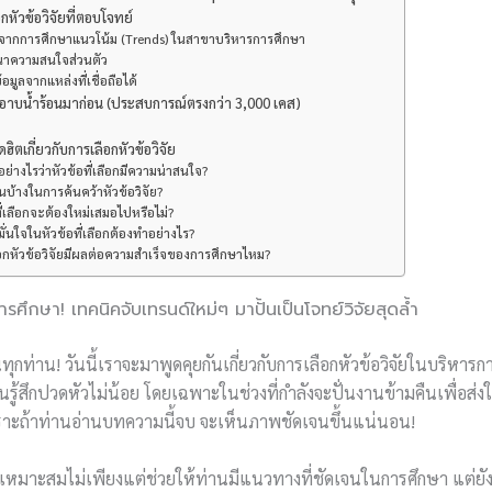
กหัวข้อวิจัยที่ตอบโจทย์
ต้นจากการศึกษาแนวโน้ม (Trends) ในสาขาบริหารการศึกษา
ณาความสนใจส่วนตัว
้อมูลจากแหล่งที่เชื่อถือได้
าบน้ำร้อนมาก่อน (ประสบการณ์ตรงกว่า 3,000 เคส)
ตเกี่ยวกับการเลือกหัวข้อวิจัย
ด้อย่างไรว่าหัวข้อที่เลือกมีความน่าสนใจ?
ไหนบ้างในการค้นคว้าหัวข้อวิจัย?
ที่เลือกจะต้องใหม่เสมอไปหรือไม่?
มั่นใจในหัวข้อที่เลือกต้องทำอย่างไร?
ือกหัวข้อวิจัยมีผลต่อความสำเร็จของการศึกษาไหม?
ารศึกษา! เทคนิคจับเทรนด์ใหม่ๆ มาปั้นเป็นโจทย์วิจัยสุดล้ำ
านทุกท่าน! วันนี้เราจะมาพูดคุยกันเกี่ยวกับการเลือกหัวข้อวิจัยในบริหารกา
รู้สึกปวดหัวไม่น้อย โดยเฉพาะในช่วงที่กำลังจะปั่นงานข้ามคืนเพื่อส่งใ
ราะถ้าท่านอ่านบทความนี้จบ จะเห็นภาพชัดเจนขึ้นแน่นอน!
ที่เหมาะสมไม่เพียงแต่ช่วยให้ท่านมีแนวทางที่ชัดเจนในการศึกษา แต่ยั