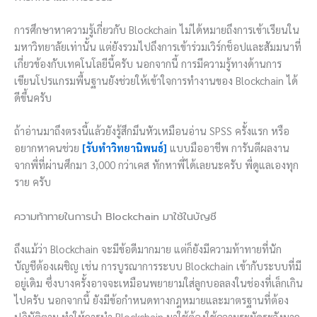
การศึกษาหาความรู้เกี่ยวกับ Blockchain ไม่ได้หมายถึงการเข้าเรียนใน
มหาวิทยาลัยเท่านั้น แต่ยังรวมไปถึงการเข้าร่วมเวิร์กช็อปและสัมมนาที่
เกี่ยวข้องกับเทคโนโลยีนี้ครับ นอกจากนี้ การมีความรู้ทางด้านการ
เขียนโปรแกรมพื้นฐานยังช่วยให้เข้าใจการทำงานของ Blockchain ได้
ดีขึ้นครับ
ถ้าอ่านมาถึงตรงนี้แล้วยังรู้สึกมึนหัวเหมือนอ่าน SPSS ครั้งแรก หรือ
อยากหาคนช่วย
[รับทำวิทยานิพนธ์]
แบบมืออาชีพ การันตีผลงาน
จากพี่ที่ผ่านศึกมา 3,000 กว่าเคส ทักหาพี่ได้เลยนะครับ พี่ดูแลเองทุก
ราย ครับ
ความท้าทายในการนำ Blockchain มาใช้ในบัญชี
ถึงแม้ว่า Blockchain จะมีข้อดีมากมาย แต่ก็ยังมีความท้าทายที่นัก
บัญชีต้องเผชิญ เช่น การบูรณาการระบบ Blockchain เข้ากับระบบที่มี
อยู่เดิม ซึ่งบางครั้งอาจจะเหมือนพยายามใส่ลูกบอลลงในช่องที่เล็กเกิน
ไปครับ นอกจากนี้ ยังมีข้อกำหนดทางกฎหมายและมาตรฐานที่ต้อง
ปฏิบัติตาม ทำให้การนำ Blockchain มาใช้ต้องใช้ความระมัดระวังมาก