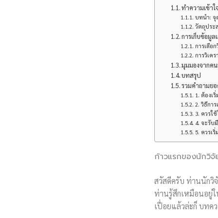
ทำความเข้าใจ
บทนำ: จุด
วัตถุประส
การเก็บข้อมูลแ
การเลือกว
การวิเครา
มุมมองจากคนอ
บทสรุป
รวมคำถามยอดฮ
1. ต้องเร
2. วิธีการ
3. ควรใช
4. จะรับม
5. ควรเริ
ก้าวแรกของนักวิจัย
สวัสดีครับ ท่านนักว
ท่านรู้สึกเหมือนอย
เปื่อยแล้วล่ะก็ บทค