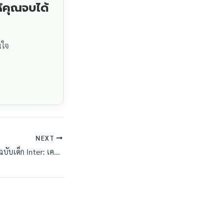
้คุณจบได้
นใจ
NEXT
Thesis ภาษาอังกฤษฉบับเด็ก Inter: เคล็ดลับปั้นเล่มให้ผ่านมาตรฐานสากล