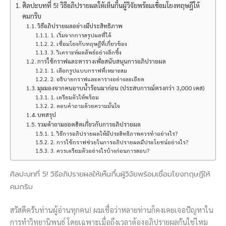
ศิลปะบทที่ 5! วิธีอภิปรายผลให้เห็นกึ๋นผู้วิจัยพร้อมเชื่อมโยงทฤษฎีให้
คมกริบ
วิธีอภิปรายผลอย่างมีประสิทธิภาพ
1. เริ่มจากการสรุปผลที่ได้
2. เชื่อมโยงกับทฤษฎีที่เกี่ยวข้อง
3. วิเคราะห์ผลลัพธ์อย่างลึกซึ้ง
การใช้กราฟและตารางเพื่อสนับสนุนการอภิปรายผล
1. เลือกรูปแบบกราฟที่เหมาะสม
2. อธิบายกราฟและตารางอย่างละเอียด
มุมมองจากคนอาบน้ำร้อนมาก่อน (ประสบการณ์ตรงกว่า 3,000 เคส)
1. เตรียมตัวให้พร้อม
2. ตอบคำถามด้วยความมั่นใจ
บทสรุป
รวมคำถามยอดฮิตเกี่ยวกับการอภิปรายผล
1. วิธีการอภิปรายผลให้มีประสิทธิภาพควรทำอย่างไร?
2. การใช้กราฟช่วยในการอภิปรายผลมีประโยชน์อย่างไร?
3. ควรเตรียมตัวอย่างไรบ้างก่อนการสอบ?
ศิลปะบทที่ 5! วิธีอภิปรายผลให้เห็นกึ๋นผู้วิจัยพร้อมเชื่อมโยงทฤษฎีให้
คมกริบ
สวัสดีครับท่านผู้อ่านทุกคน! ผมเชื่อว่าหลายท่านก็คงเคยเจอปัญหาใน
การทำวิทยานิพนธ์ โดยเฉพาะเมื่อถึงเวลาต้องอภิปรายผลกันใช่ไหม