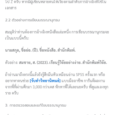
ไป Z ครับ หากมีผู้เขียนหลายคนให้เรียงตามลำดับการอ้างอิงที่ใช้ใน
เอกสาร
2.2 ตัวอย่างการเขียนบรรณานุกรม
สมมุติว่าท่านต้องการอ้างอิงหนังสือเล่มหนึ่ง การเขียนบรรณานุกรมจะ
เป็นแบบนี้ครับ:
นามสกุล, ชื่อย่อ. (ปี). ชื่อหนังสือ. สำนักพิมพ์.
ตัวอย่าง:
สมชาย, ส. (2023). เรียนรู้วิจัยอย่างง่าย. สำนักพิมพ์วิจัย.
ถ้าอ่านมาถึงตรงนี้แล้วยังรู้สึกมึนหัวเหมือนอ่าน SPSS ครั้งแรก หรือ
อยากหาคนช่วย
[รับทำวิทยานิพนธ์]
แบบมืออาชีพ การันตีผลงาน
จากพี่ที่ผ่านศึกมา 3,000 กว่าเคส ทักหาพี่ได้เลยนะครับ พี่ดูแลเองทุก
ราย ครับ
3. การตรวจสอบและแก้ไขบรรณานุกรม