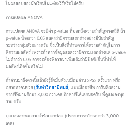
ในผลสอบของนักเรียนในแต่ละวิธีหรือไม่ครับ
การแปลผล ANOVA
การแปลผล ANOVA จะมีค่า p-value ที่บอกถึงความสำคัญทางสถิติ ถ้า
p-value น้อยกว่า 0.05 แสดงว่ามีความแตกต่างอย่างมีนัยสำคัญ
ระหว่างกลุ่มตัวอย่างครับ ซึ่งเป็นสิ่งที่ท่านควรให้ความสำคัญในการ
ตีความผลลัพธ์ เพราะถ้าหากข้อมูลแสดงว่ามีความแตกต่างแต่ p-value
ไม่ต่ำกว่า 0.05 อาจจะต้องพิจารณาเพิ่มเติมว่ามีปัจจัยอื่นที่ทำให้
ผลลัพธ์เกิดขึ้นหรือไม่
ถ้าอ่านมาถึงตรงนี้แล้วยังรู้สึกมึนหัวเหมือนอ่าน SPSS ครั้งแรก หรือ
อยากหาคนช่วย
[รับทำวิทยานิพนธ์]
แบบมืออาชีพ การันตีผลงาน
จากพี่ที่ผ่านศึกมา 3,000 กว่าเคส ทักหาพี่ได้เลยนะครับ พี่ดูแลเองทุก
ราย ครับ
มุมมองจากคนอาบน้ำร้อนมาก่อน (ประสบการณ์ตรงกว่า 3,000
เคส)