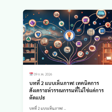
09 ก.พ. 2026
บทที่ 2 แบบเห็นภาพ! เทคนิคการ
สังเคราะห์วรรณกรรมที่ไม่ใช่แค่การ
ตัดแปะ
บทที่ 2 แบบเห็นภาพ! ...