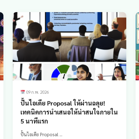
09 ก.พ. 2026
ปั้นไอเดีย Proposal ให้ผ่านฉลุย!
เทคนิคการนำเสนอให้น่าสนใจภายใน
5 นาทีแรก
ปั้นไอเดีย Proposal ...