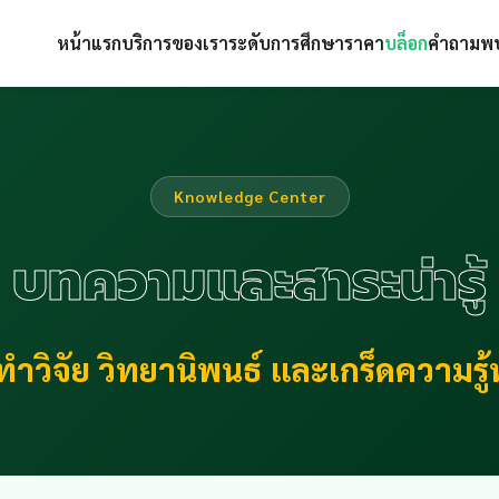
 สารนิพนธ์ ครบวงจร จบไว ไม่คัดลอก
หน้าแรก
บริการของเรา
ระดับการศึกษา
ราคา
บล็อก
คำถามพบ
Knowledge Center
บทความและสาระน่ารู้
ำวิจัย วิทยานิพนธ์ และเกร็ดความรู